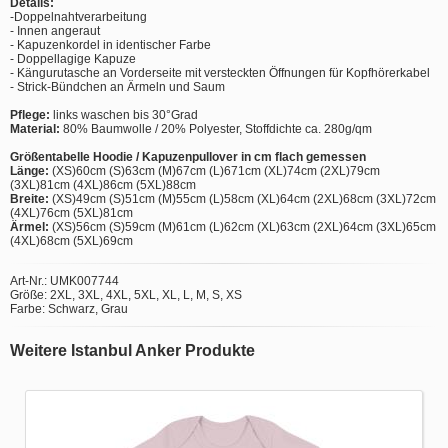
Details:
-Doppelnahtverarbeitung
- Innen angeraut
- Kapuzenkordel in identischer Farbe
- Doppellagige Kapuze
- Kängurutasche an Vorderseite mit versteckten Öffnungen für Kopfhörerkabel
- Strick-Bündchen an Ärmeln und Saum
Pflege:
links waschen bis 30°Grad
Material:
80% Baumwolle / 20% Polyester, Stoffdichte ca. 280g/qm
Größentabelle Hoodie / Kapuzenpullover in cm flach gemessen
Länge:
(XS)60cm (S)63cm (M)67cm (L)671cm (XL)74cm (2XL)79cm
(3XL)81cm (4XL)86cm (5XL)88cm
Breite:
(XS)49cm (S)51cm (M)55cm (L)58cm (XL)64cm (2XL)68cm (3XL)72cm
(4XL)76cm (5XL)81cm
Ärmel:
(XS)56cm (S)59cm (M)61cm (L)62cm (XL)63cm (2XL)64cm (3XL)65cm
(4XL)68cm (5XL)69cm
Art-Nr.: UMK007744
Größe: 2XL, 3XL, 4XL, 5XL, XL, L, M, S, XS
Farbe: Schwarz, Grau
Weitere Istanbul Anker Produkte