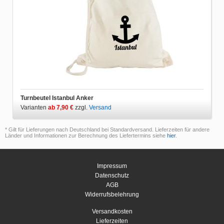
Turnbeutel Istanbul Anker
Varianten
ab 7,90 €
zzgl.
Versand
* Gilt für Lieferungen nach Deutschland bei Standardversand. Lieferzeiten für andere
Länder und Informationen zur Berechnung des Liefertermins siehe
hier
.
Impressum
Datenschutz
AGB
Widerrufsbelehrung
Versandkosten
Lieferzeiten