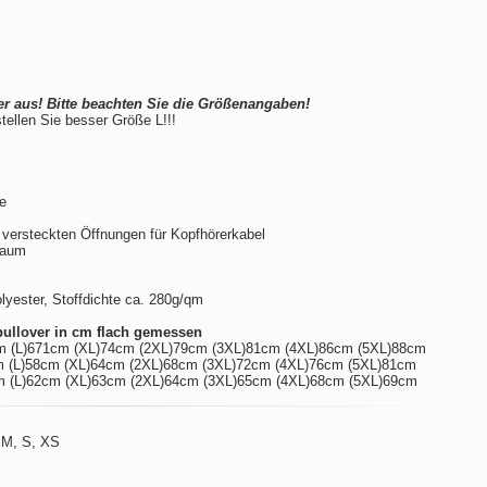
er aus! Bitte beachten Sie die Größenangaben!
stellen Sie besser Größe L!!!
be
 versteckten Öffnungen für Kopfhörerkabel
Saum
ester, Stoffdichte ca. 280g/qm
ullover in cm flach gemessen
m (L)671cm (XL)74cm (2XL)79cm (3XL)81cm (4XL)86cm (5XL)88cm
 (L)58cm (XL)64cm (2XL)68cm (3XL)72cm (4XL)76cm (5XL)81cm
 (L)62cm (XL)63cm (2XL)64cm (3XL)65cm (4XL)68cm (5XL)69cm
 M, S, XS