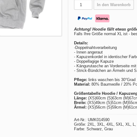
In den Warenkorb
Achtung! Hoodie fällt etwas größ
Falls Ihre Größe normal XL ist - be
Details:
-Doppelnahtverarbeitung
- Innen angeraut
- Kapuzenkordel in identischer Far
- Doppellagige Kapuze
- Kängurutasche an Vorderseite mit
- Strick-Bündchen an Ärmeln und 
Pflege:
links waschen bis 30°Grad
Material:
80% Baumwolle / 20% Poly
Größentabelle Hoodie / Kapuzenp
Länge:
(XS)60cm (S)63cm (M)67c
Breite:
(XS)49cm (S)51cm (M)55cm
Ärmel:
(XS)56cm (S)59cm (M)61cm
Art-Nr.: UMK014590
Größe: 2XL, 3XL, 4XL, 5XL, XL, L,
Farbe: Schwarz, Grau