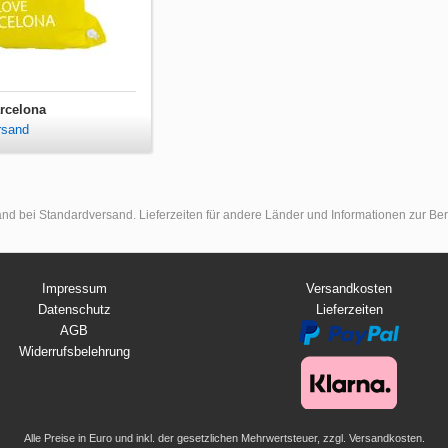
rcelona
rsand
land bei Standardversand. Lieferzeiten für andere Länder und Informationen zur B
Impressum
Versandkosten
Datenschutz
Lieferzeiten
AGB
Widerrufsbelehrung
Alle Preise in Euro und inkl. der gesetzlichen Mehrwertsteuer, zzgl. Versandkosten.