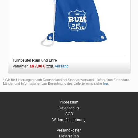
Turnbeutel Rum und Ehre
Varianten
ab 7,90 €
zzgl.
Versand
* Gilt für Lieferungen nach Deutschland bei Standardversand. Lieferzeiten für andere
Länder und Informationen zur Berechnung des Liefertermins siehe
hier
.
Impressum
Datenschutz
AGB
Widerrufsbelehrung
Versandkosten
Lieferzeiten