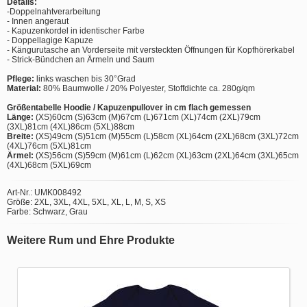
Details:
-Doppelnahtverarbeitung
- Innen angeraut
- Kapuzenkordel in identischer Farbe
- Doppellagige Kapuze
- Kängurutasche an Vorderseite mit versteckten Öffnungen für Kopfhörerkabel
- Strick-Bündchen an Ärmeln und Saum
Pflege:
links waschen bis 30°Grad
Material:
80% Baumwolle / 20% Polyester, Stoffdichte ca. 280g/qm
Größentabelle Hoodie / Kapuzenpullover in cm flach gemessen
Länge:
(XS)60cm (S)63cm (M)67cm (L)671cm (XL)74cm (2XL)79cm
(3XL)81cm (4XL)86cm (5XL)88cm
Breite:
(XS)49cm (S)51cm (M)55cm (L)58cm (XL)64cm (2XL)68cm (3XL)72cm
(4XL)76cm (5XL)81cm
Ärmel:
(XS)56cm (S)59cm (M)61cm (L)62cm (XL)63cm (2XL)64cm (3XL)65cm
(4XL)68cm (5XL)69cm
Art-Nr.: UMK008492
Größe: 2XL, 3XL, 4XL, 5XL, XL, L, M, S, XS
Farbe: Schwarz, Grau
Weitere Rum und Ehre Produkte