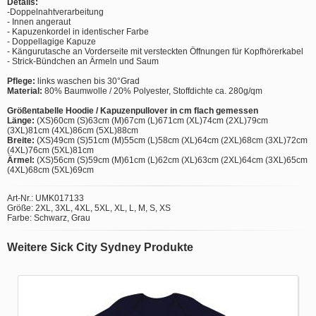
Details:
-Doppelnahtverarbeitung
- Innen angeraut
- Kapuzenkordel in identischer Farbe
- Doppellagige Kapuze
- Kängurutasche an Vorderseite mit versteckten Öffnungen für Kopfhörerkabel
- Strick-Bündchen an Ärmeln und Saum
Pflege:
links waschen bis 30°Grad
Material:
80% Baumwolle / 20% Polyester, Stoffdichte ca. 280g/qm
Größentabelle Hoodie / Kapuzenpullover in cm flach gemessen
Länge:
(XS)60cm (S)63cm (M)67cm (L)671cm (XL)74cm (2XL)79cm
(3XL)81cm (4XL)86cm (5XL)88cm
Breite:
(XS)49cm (S)51cm (M)55cm (L)58cm (XL)64cm (2XL)68cm (3XL)72cm
(4XL)76cm (5XL)81cm
Ärmel:
(XS)56cm (S)59cm (M)61cm (L)62cm (XL)63cm (2XL)64cm (3XL)65cm
(4XL)68cm (5XL)69cm
Art-Nr.: UMK017133
Größe: 2XL, 3XL, 4XL, 5XL, XL, L, M, S, XS
Farbe: Schwarz, Grau
Weitere Sick City Sydney Produkte