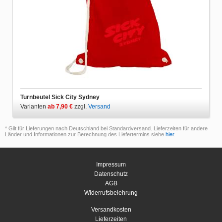
Turnbeutel Sick City Sydney
Varianten
ab 7,90 €
zzgl.
Versand
* Gilt für Lieferungen nach Deutschland bei Standardversand. Lieferzeiten für andere
Länder und Informationen zur Berechnung des Liefertermins siehe
hier
.
Impressum
Datenschutz
AGB
Widerrufsbelehrung
Versandkosten
Lieferzeiten