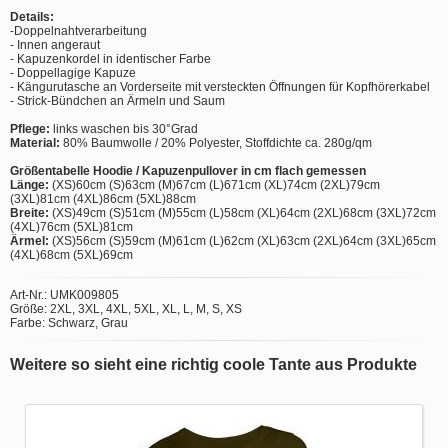
Details:
-Doppelnahtverarbeitung
- Innen angeraut
- Kapuzenkordel in identischer Farbe
- Doppellagige Kapuze
- Kängurutasche an Vorderseite mit versteckten Öffnungen für Kopfhörerkabel
- Strick-Bündchen an Ärmeln und Saum
Pflege:
links waschen bis 30°Grad
Material:
80% Baumwolle / 20% Polyester, Stoffdichte ca. 280g/qm
Größentabelle Hoodie / Kapuzenpullover in cm flach gemessen
Länge:
(XS)60cm (S)63cm (M)67cm (L)671cm (XL)74cm (2XL)79cm
(3XL)81cm (4XL)86cm (5XL)88cm
Breite:
(XS)49cm (S)51cm (M)55cm (L)58cm (XL)64cm (2XL)68cm (3XL)72cm
(4XL)76cm (5XL)81cm
Ärmel:
(XS)56cm (S)59cm (M)61cm (L)62cm (XL)63cm (2XL)64cm (3XL)65cm
(4XL)68cm (5XL)69cm
Art-Nr.: UMK009805
Größe: 2XL, 3XL, 4XL, 5XL, XL, L, M, S, XS
Farbe: Schwarz, Grau
Weitere so sieht eine richtig coole Tante aus Produkte