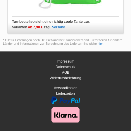
Turnbeutel so sieht eine richtig coole Tante aus
Varianten
ab 7,90 €
zzgl.
Versand
* Gilt für Lieferungen nach Deutschland bei Standardversand. Lieferzeiten für andere
Länder und Informationen zur Berechnung des Liefertermins siehe
hier
.
Impressum
Datenschutz
AGB
Widerrufsbelehrung
Versandkosten
Lieferzeiten