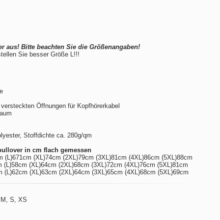
er aus! Bitte beachten Sie die Größenangaben!
stellen Sie besser Größe L!!!
be
 versteckten Öffnungen für Kopfhörerkabel
Saum
ester, Stoffdichte ca. 280g/qm
ullover in cm flach gemessen
m (L)671cm (XL)74cm (2XL)79cm (3XL)81cm (4XL)86cm (5XL)88cm
 (L)58cm (XL)64cm (2XL)68cm (3XL)72cm (4XL)76cm (5XL)81cm
 (L)62cm (XL)63cm (2XL)64cm (3XL)65cm (4XL)68cm (5XL)69cm
 M, S, XS