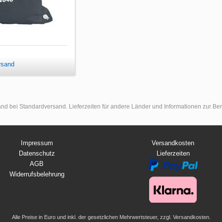
rsand
land bei Standardversand. Lieferzeiten für andere Länder und Informationen zur B
Impressum
Versandkosten
Datenschutz
Lieferzeiten
AGB
Widerrufsbelehrung
Alle Preise in Euro und inkl. der gesetzlichen Mehrwertsteuer, zzgl. Versandkosten.