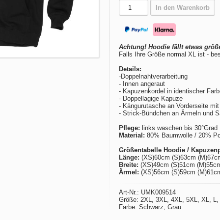
In den Warenkorb
Achtung! Hoodie fällt etwas größ
Falls Ihre Größe normal XL ist - be
Details:
-Doppelnahtverarbeitung
- Innen angeraut
- Kapuzenkordel in identischer Far
- Doppellagige Kapuze
- Kängurutasche an Vorderseite mit
- Strick-Bündchen an Ärmeln und 
Pflege:
links waschen bis 30°Grad
Material:
80% Baumwolle / 20% Poly
Größentabelle Hoodie / Kapuzenp
Länge:
(XS)60cm (S)63cm (M)67c
Breite:
(XS)49cm (S)51cm (M)55cm
Ärmel:
(XS)56cm (S)59cm (M)61cm
Art-Nr.: UMK009514
Größe: 2XL, 3XL, 4XL, 5XL, XL, L,
Farbe: Schwarz, Grau