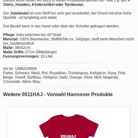
Dieses Motiv bieten wir euch in vielen Produktvariationen an - wie z.B. auf
T-
Shirts, Hoodies, Kinderartikel oder Turnbeutel.
Der
Jutebeutel
ist vom Stoff her sehr gut verarbeitet, der Druck hat eine hohe
Qualität - ist langlebig und stabil.
Der Beutel kann in der Hand oder über der Schulter getragen werden.
Pflege:
links waschen bis 40°Grad
Material:
100% Baumwolle, Stoffdichte ca. 140g/qm, läuft beim Waschen nicht
ein, hautfreundlich
Maße:
38x42cm
Maße Griffe:
67cm (Mittellänge)
Fassungsvermögen:
10 Liter
Art-Nr.: UMK018968
Farbe: Schwarz, Weiß, Rot, Royalblau, Dunkelgrau, Kellygrün, Navy, Pink,
Beige, Violett, Surfblau, Hellgrün, Gelb, Orange, Olive, Mint, Magenta,
Chocolate, Wine, Blau
Weitere 0511HAJ - Vorwahl Hannover Produkte