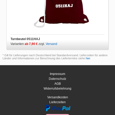
Turnbeutel 0511HAJ
Varianten
ab 7,90 €
zzgl.
Versand
* Gilt für Lieferungen nach Deutschland bei Standardversand. Lieferzeiten für andere
Länder und Informationen zur Berechnung des Liefertermins siehe
hier
.
Impressum
Datenschutz
AGB
Widerrufsbelehrung
Versandkosten
Lieferzeiten