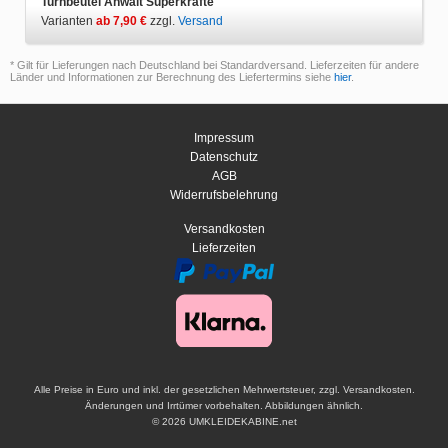
Turnbeutel Anwalt Superkräfte
Varianten
ab 7,90 €
zzgl.
Versand
* Gilt für Lieferungen nach Deutschland bei Standardversand. Lieferzeiten für andere
Länder und Informationen zur Berechnung des Liefertermins siehe
hier
.
Impressum
Datenschutz
AGB
Widerrufsbelehrung
Versandkosten
Lieferzeiten
Alle Preise in Euro und inkl. der gesetzlichen Mehrwertsteuer, zzgl. Versandkosten.
Änderungen und Irrtümer vorbehalten. Abbildungen ähnlich.
© 2026 UMKLEIDEKABINE.net