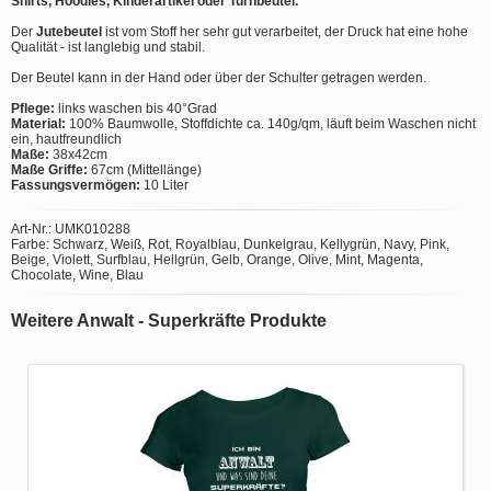
Shirts, Hoodies, Kinderartikel oder Turnbeutel.
Der
Jutebeutel
ist vom Stoff her sehr gut verarbeitet, der Druck hat eine hohe
Qualität - ist langlebig und stabil.
Der Beutel kann in der Hand oder über der Schulter getragen werden.
Pflege:
links waschen bis 40°Grad
Material:
100% Baumwolle, Stoffdichte ca. 140g/qm, läuft beim Waschen nicht
ein, hautfreundlich
Maße:
38x42cm
Maße Griffe:
67cm (Mittellänge)
Fassungsvermögen:
10 Liter
Art-Nr.: UMK010288
Farbe: Schwarz, Weiß, Rot, Royalblau, Dunkelgrau, Kellygrün, Navy, Pink,
Beige, Violett, Surfblau, Hellgrün, Gelb, Orange, Olive, Mint, Magenta,
Chocolate, Wine, Blau
Weitere Anwalt - Superkräfte Produkte