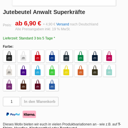
Jutebeutel Anwalt Superkräfte
ab 6,90 €
+ 4,90 €
Versand
nach Deutschland
Preis:
Alle Preisangaben inkl. 19 % MwSt.
Lieferzeit: Standard 3 bis 5 Tage *
Farbe:
In den Warenkorb
Dieses Motiv bieten wir euch in vielen Produktvariationen an - wie z.B. auf
T-