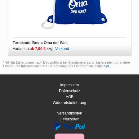
Turnbeutel Beste Oma der Welt
Varianten
ab 7,90 €
zzgl.
Versand
* Gilt für Lieferungen nach Deutschland bei Standardversand. Lieferzeiten für andere
Länder und Informationen zur Berechnung des Liefertermins siehe
hier
.
Impressum
Datenschutz
AGB
Widerrufsbelehrung
Versandkosten
Lieferzeiten