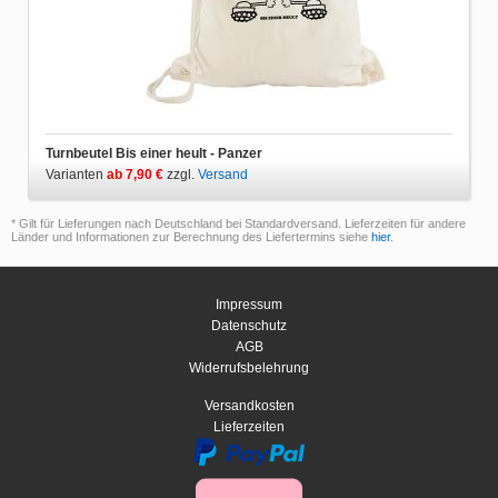
Turnbeutel Bis einer heult - Panzer
Varianten
ab 7,90 €
zzgl.
Versand
* Gilt für Lieferungen nach Deutschland bei Standardversand. Lieferzeiten für andere
Länder und Informationen zur Berechnung des Liefertermins siehe
hier
.
Impressum
Datenschutz
AGB
Widerrufsbelehrung
Versandkosten
Lieferzeiten