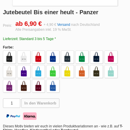
Jutebeutel Bis einer heult - Panzer
ab 6,90 €
+ 4,90 €
Versand
nach Deutschland
Preis:
Alle Preisangaben inkl. 19 % MwSt.
Lieferzeit: Standard 3 bis 5 Tage *
Farbe:
In den Warenkorb
Dieses Motiv bieten wir euch in vielen Produktvariationen an - wie z.B. auf
T-