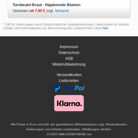
Turnbeutel Braut - Hippiemotiv Blumen
Varianten
ab 7,90 €
zzgl.
Versand
* Gilt für Lieferungen nach Deutschland bei Standardversand. Lieferzeiten für andere
Länder und Informationen zur Berechnung des Liefertermins siehe
hier
.
Impressum
Datenschutz
AGB
Widerrufsbelehrung
Versandkosten
Lieferzeiten
Alle Preise in Euro und inkl. der gesetzlichen Mehrwertsteuer, zzgl. Versandkosten.
Änderungen und Irrtümer vorbehalten. Abbildungen ähnlich.
© 2026 UMKLEIDEKABINE.net