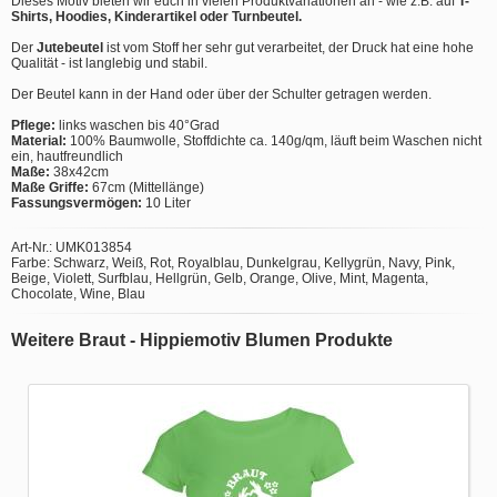
Dieses Motiv bieten wir euch in vielen Produktvariationen an - wie z.B. auf
T-
Shirts, Hoodies, Kinderartikel oder Turnbeutel.
Der
Jutebeutel
ist vom Stoff her sehr gut verarbeitet, der Druck hat eine hohe
Qualität - ist langlebig und stabil.
Der Beutel kann in der Hand oder über der Schulter getragen werden.
Pflege:
links waschen bis 40°Grad
Material:
100% Baumwolle, Stoffdichte ca. 140g/qm, läuft beim Waschen nicht
ein, hautfreundlich
Maße:
38x42cm
Maße Griffe:
67cm (Mittellänge)
Fassungsvermögen:
10 Liter
Art-Nr.: UMK013854
Farbe: Schwarz, Weiß, Rot, Royalblau, Dunkelgrau, Kellygrün, Navy, Pink,
Beige, Violett, Surfblau, Hellgrün, Gelb, Orange, Olive, Mint, Magenta,
Chocolate, Wine, Blau
Weitere Braut - Hippiemotiv Blumen Produkte