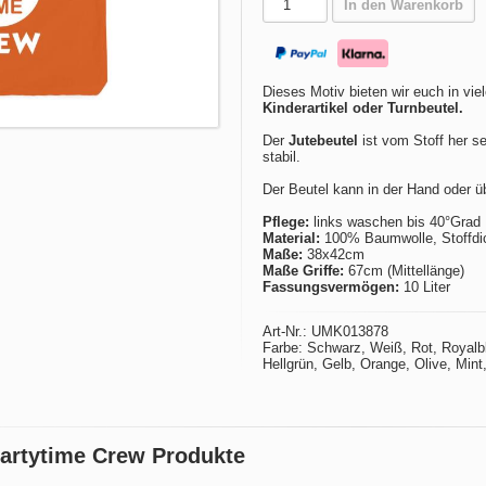
In den Warenkorb
Dieses Motiv bieten wir euch in vie
Kinderartikel oder Turnbeutel.
Der
Jutebeutel
ist vom Stoff her se
stabil.
Der Beutel kann in der Hand oder ü
Pflege:
links waschen bis 40°Grad
Material:
100% Baumwolle, Stoffdich
Maße:
38x42cm
Maße Griffe:
67cm (Mittellänge)
Fassungsvermögen:
10 Liter
Art-Nr.: UMK013878
Farbe: Schwarz, Weiß, Rot, Royalbla
Hellgrün, Gelb, Orange, Olive, Min
 Partytime Crew Produkte