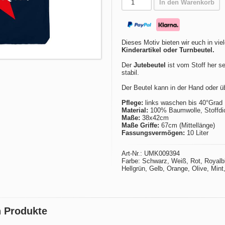
In den Warenkorb
Dieses Motiv bieten wir euch in vie
Kinderartikel oder Turnbeutel.
Der
Jutebeutel
ist vom Stoff her se
stabil.
Der Beutel kann in der Hand oder ü
Pflege:
links waschen bis 40°Grad
Material:
100% Baumwolle, Stoffdich
Maße:
38x42cm
Maße Griffe:
67cm (Mittellänge)
Fassungsvermögen:
10 Liter
Art-Nr.: UMK009394
Farbe: Schwarz, Weiß, Rot, Royalbla
Hellgrün, Gelb, Orange, Olive, Min
n Produkte