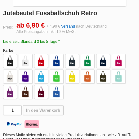
Jutebeutel Fussballschuh Retro
ab 6,90 €
+ 4,90 €
Versand
nach Deutschland
Preis:
Alle Preisangaben inkl. 19 % MwSt.
Lieferzeit: Standard 3 bis 5 Tage *
Farbe:
In den Warenkorb
Dieses Motiv bieten wir euch in vielen Produktvariationen an - wie z.B. auf
T-