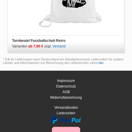
Turnbeutel Fussballschuh Retro
Varianten
ab 7,90 €
zzgl.
Versand
* Gilt für Lieferungen nach Deutschland bei Standardversand. Lieferzeiten für andere
Länder und Informationen zur Berechnung des Liefertermins siehe
hier
.
Impressum
Datenschutz
AGB
Widerrufsbelehrung
Versandkosten
Lieferzeiten