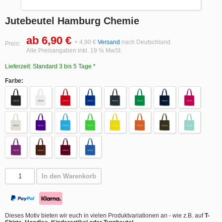
Jutebeutel Hamburg Chemie
ab 6,90 €
+ 4,90 €
Versand
nach Deutschland
Preis:
Alle Preisangaben inkl. 19 % MwSt.
Lieferzeit: Standard 3 bis 5 Tage *
Farbe:
In den Warenkorb
Dieses Motiv bieten wir euch in vielen Produktvariationen an - wie z.B. auf
T-