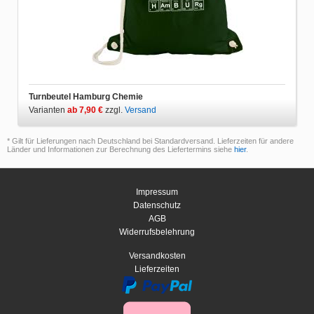
Turnbeutel Hamburg Chemie
Varianten
ab 7,90 €
zzgl.
Versand
* Gilt für Lieferungen nach Deutschland bei Standardversand. Lieferzeiten für andere
Länder und Informationen zur Berechnung des Liefertermins siehe
hier
.
Impressum
Datenschutz
AGB
Widerrufsbelehrung
Versandkosten
Lieferzeiten