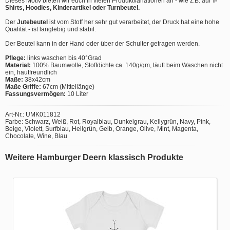
Dieses Motiv bieten wir euch in vielen Produktvariationen an - wie z.B. auf
T-
Shirts, Hoodies, Kinderartikel oder Turnbeutel.
Der
Jutebeutel
ist vom Stoff her sehr gut verarbeitet, der Druck hat eine hohe
Qualität - ist langlebig und stabil.
Der Beutel kann in der Hand oder über der Schulter getragen werden.
Pflege:
links waschen bis 40°Grad
Material:
100% Baumwolle, Stoffdichte ca. 140g/qm, läuft beim Waschen nicht
ein, hautfreundlich
Maße:
38x42cm
Maße Griffe:
67cm (Mittellänge)
Fassungsvermögen:
10 Liter
Art-Nr.: UMK011812
Farbe: Schwarz, Weiß, Rot, Royalblau, Dunkelgrau, Kellygrün, Navy, Pink,
Beige, Violett, Surfblau, Hellgrün, Gelb, Orange, Olive, Mint, Magenta,
Chocolate, Wine, Blau
Weitere Hamburger Deern klassisch Produkte