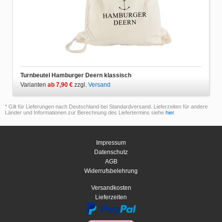
Turnbeutel Hamburger Deern klassisch
Varianten
ab 7,90 €
zzgl.
Versand
* Gilt für Lieferungen nach Deutschland bei Standardversand. Lieferzeiten für andere
Länder und Informationen zur Berechnung des Liefertermins siehe
hier
.
Impressum
Datenschutz
AGB
Widerrufsbelehrung
Versandkosten
Lieferzeiten