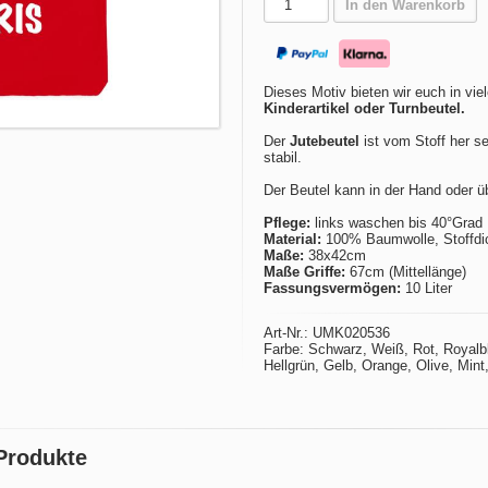
In den Warenkorb
Dieses Motiv bieten wir euch in vie
Kinderartikel oder Turnbeutel.
Der
Jutebeutel
ist vom Stoff her se
stabil.
Der Beutel kann in der Hand oder ü
Pflege:
links waschen bis 40°Grad
Material:
100% Baumwolle, Stoffdich
Maße:
38x42cm
Maße Griffe:
67cm (Mittellänge)
Fassungsvermögen:
10 Liter
Art-Nr.: UMK020536
Farbe: Schwarz, Weiß, Rot, Royalbla
Hellgrün, Gelb, Orange, Olive, Min
 Produkte