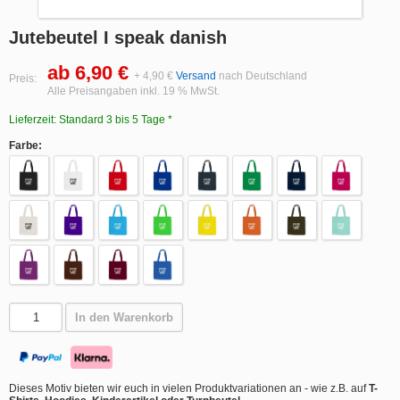
Jutebeutel I speak danish
ab 6,90 €
+ 4,90 €
Versand
nach Deutschland
Preis:
Alle Preisangaben inkl. 19 % MwSt.
Lieferzeit: Standard 3 bis 5 Tage *
Farbe:
In den Warenkorb
Dieses Motiv bieten wir euch in vielen Produktvariationen an - wie z.B. auf
T-