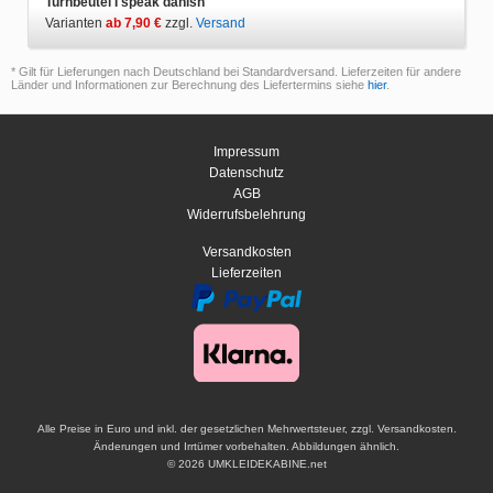
Turnbeutel I speak danish
Varianten
ab 7,90 €
zzgl.
Versand
* Gilt für Lieferungen nach Deutschland bei Standardversand. Lieferzeiten für andere
Länder und Informationen zur Berechnung des Liefertermins siehe
hier
.
Impressum
Datenschutz
AGB
Widerrufsbelehrung
Versandkosten
Lieferzeiten
Alle Preise in Euro und inkl. der gesetzlichen Mehrwertsteuer, zzgl. Versandkosten.
Änderungen und Irrtümer vorbehalten. Abbildungen ähnlich.
© 2026 UMKLEIDEKABINE.net