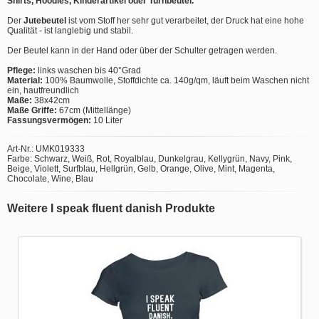
Shirts, Hoodies, Kinderartikel oder Turnbeutel.
Der
Jutebeutel
ist vom Stoff her sehr gut verarbeitet, der Druck hat eine hohe
Qualität - ist langlebig und stabil.
Der Beutel kann in der Hand oder über der Schulter getragen werden.
Pflege:
links waschen bis 40°Grad
Material:
100% Baumwolle, Stoffdichte ca. 140g/qm, läuft beim Waschen nicht
ein, hautfreundlich
Maße:
38x42cm
Maße Griffe:
67cm (Mittellänge)
Fassungsvermögen:
10 Liter
Art-Nr.: UMK019333
Farbe: Schwarz, Weiß, Rot, Royalblau, Dunkelgrau, Kellygrün, Navy, Pink,
Beige, Violett, Surfblau, Hellgrün, Gelb, Orange, Olive, Mint, Magenta,
Chocolate, Wine, Blau
Weitere I speak fluent danish Produkte