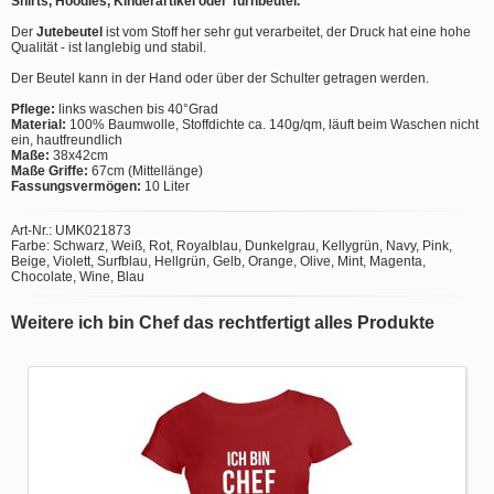
Shirts, Hoodies, Kinderartikel oder Turnbeutel.
Der
Jutebeutel
ist vom Stoff her sehr gut verarbeitet, der Druck hat eine hohe
Qualität - ist langlebig und stabil.
Der Beutel kann in der Hand oder über der Schulter getragen werden.
Pflege:
links waschen bis 40°Grad
Material:
100% Baumwolle, Stoffdichte ca. 140g/qm, läuft beim Waschen nicht
ein, hautfreundlich
Maße:
38x42cm
Maße Griffe:
67cm (Mittellänge)
Fassungsvermögen:
10 Liter
Art-Nr.: UMK021873
Farbe: Schwarz, Weiß, Rot, Royalblau, Dunkelgrau, Kellygrün, Navy, Pink,
Beige, Violett, Surfblau, Hellgrün, Gelb, Orange, Olive, Mint, Magenta,
Chocolate, Wine, Blau
Weitere ich bin Chef das rechtfertigt alles Produkte