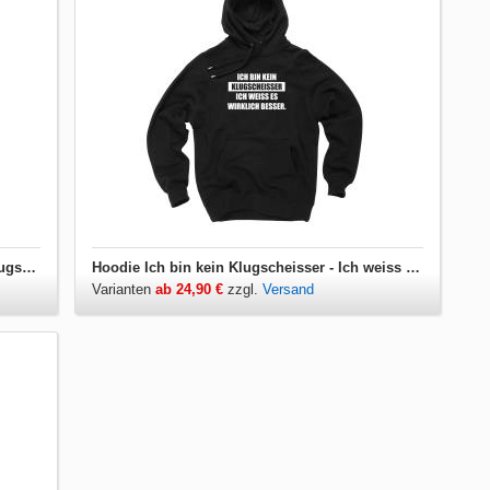
Herren T-Shirt V-Ausschnitt Ich bin kein Klugscheisser - Ich weiss es wirklich besser
Hoodie Ich bin kein Klugscheisser - Ich weiss es wirklich besser
Varianten
ab 24,90 €
zzgl.
Versand