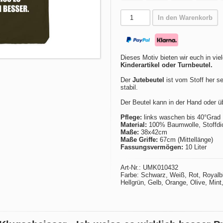
In den Warenkorb
Dieses Motiv bieten wir euch in vie
Kinderartikel oder Turnbeutel.
Der
Jutebeutel
ist vom Stoff her se
stabil.
Der Beutel kann in der Hand oder ü
Pflege:
links waschen bis 40°Grad
Material:
100% Baumwolle, Stoffdich
Maße:
38x42cm
Maße Griffe:
67cm (Mittellänge)
Fassungsvermögen:
10 Liter
Art-Nr.: UMK010432
Farbe: Schwarz, Weiß, Rot, Royalbla
Hellgrün, Gelb, Orange, Olive, Min