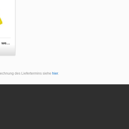
Turnbeutel Ich bin kein Klugscheisser - Ich weiss es wirklich besser
erechnung des Liefertermins siehe
hier
.