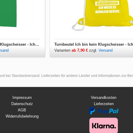
Kinder T-Shirt Ich bin kein Klugscheisser - Ich weiss es wirklich besser
rsand
Varianten
ab 7,90 €
zzgl.
Versand
land bei Standardversand. Lieferzeiten für andere Länder und Informationen zur B
Impressum
Versandkosten
Datenschutz
Lieferzeiten
AGB
Widerrufsbelehrung