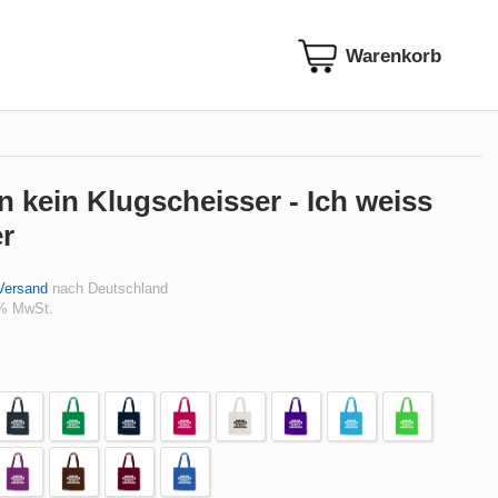
in kein Klugscheisser - Ich weiss
er
Versand
nach Deutschland
 % MwSt.