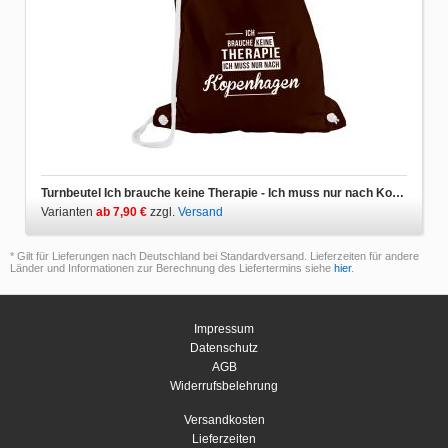
Turnbeutel Ich brauche keine Therapie - Ich muss nur nach Kopenhagen
Varianten
ab 7,90 €
zzgl.
Versand
* Gilt für Lieferungen nach Deutschland bei Standardversand. Lieferzeiten für andere
Länder und Informationen zur Berechnung des Liefertermins siehe
hier
.
Impressum
Datenschutz
AGB
Widerrufsbelehrung
Versandkosten
Lieferzeiten