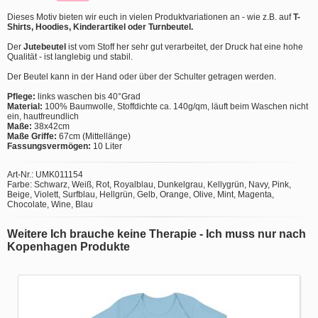
Dieses Motiv bieten wir euch in vielen Produktvariationen an - wie z.B. auf
T-
Shirts, Hoodies, Kinderartikel oder Turnbeutel.
Der
Jutebeutel
ist vom Stoff her sehr gut verarbeitet, der Druck hat eine hohe
Qualität - ist langlebig und stabil.
Der Beutel kann in der Hand oder über der Schulter getragen werden.
Pflege:
links waschen bis 40°Grad
Material:
100% Baumwolle, Stoffdichte ca. 140g/qm, läuft beim Waschen nicht
ein, hautfreundlich
Maße:
38x42cm
Maße Griffe:
67cm (Mittellänge)
Fassungsvermögen:
10 Liter
Art-Nr.: UMK011154
Farbe: Schwarz, Weiß, Rot, Royalblau, Dunkelgrau, Kellygrün, Navy, Pink,
Beige, Violett, Surfblau, Hellgrün, Gelb, Orange, Olive, Mint, Magenta,
Chocolate, Wine, Blau
Weitere Ich brauche keine Therapie - Ich muss nur nach
Kopenhagen Produkte