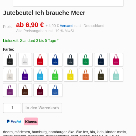
Jutebeutel Ich brauche Meer
ab 6,90 €
+ 4,90 €
Versand
nach Deutschland
Preis:
Alle Preisangaben inkl. 19 % MwSt.
Lieferzeit: Standard 3 bis 5 Tage *
Farbe:
In den Warenkorb
deern, mädchen, hamburg, hamburger, öko, öko tex, bio, kids, kinder, motiv,