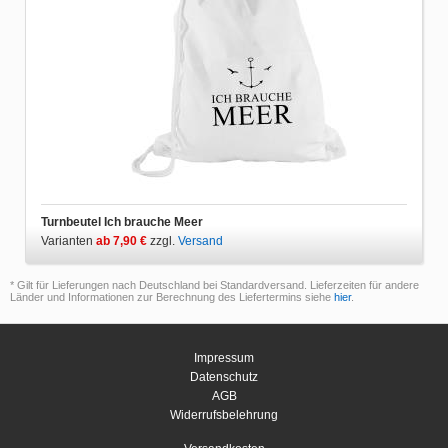
Turnbeutel Ich brauche Meer
Varianten
ab 7,90 €
zzgl.
Versand
* Gilt für Lieferungen nach Deutschland bei Standardversand. Lieferzeiten für andere
Länder und Informationen zur Berechnung des Liefertermins siehe
hier
.
Impressum
Datenschutz
AGB
Widerrufsbelehrung