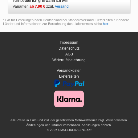
Turnbeutel Ich grill wann ich will
Varianten
ab 7,90 €
zzgl.
Versand
* Gilt für Lieferungen nach Deutschland bei Standardversand. Lieferzeiten für andere
Länder und Informationen zur Berechnung des Liefertermins siehe
hier
.
Impressum
Datenschutz
AGB
Widerrufsbelehrung
Versandkosten
Lieferzeiten
Alle Preise in Euro und inkl. der gesetzlichen Mehrwertsteuer, zzgl. Versandkosten.
Änderungen und Irrtümer vorbehalten. Abbildungen ähnlich.
© 2026 UMKLEIDEKABINE.net