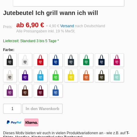
Jutebeutel Ich grill wann ich will
ab 6,90 €
+ 4,90 €
Versand
nach Deutschland
Preis:
Alle Preisangaben inkl. 19 % MwSt.
Lieferzeit: Standard 3 bis 5 Tage *
Farbe:
In den Warenkorb
Dieses Motiv bieten wir euch in vielen Produktvariationen an - wie z.B. auf
T-