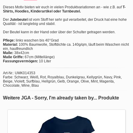
Dieses Motiv bieten wir euch in vielen Produktvariationen an - wie z.B. auf
T-
Shirts, Hoodies, Kinderartikel oder Turnbeutel.
Der
Jutebeutel
ist vom Stoff her sehr gut verarbeitet, der Druck hat eine hohe
Qualität - ist langlebig und stabil.
Der Beutel kann in der Hand oder über der Schulter getragen werden.
Pflege:
links waschen bis 40°Grad
Material:
100% Baumwolle, Stoffdichte ca. 140g/qm, läuft beim Waschen nicht
ein, hautfreundlich
Maße:
38x42cm
Maße Griffe:
67cm (Mittellänge)
Fassungsvermögen:
10 Liter
Art-Nr.: UMK014353
Farbe: Schwarz, Weiß, Rot, Royalblau, Dunkelgrau, Kellygrün, Navy, Pink,
Beige, Violett, Surfblau, Hellgrün, Gelb, Orange, Olive, Mint, Magenta,
Chocolate, Wine, Blau
Weitere JGA - Sorry, I'm already taken by... Produkte