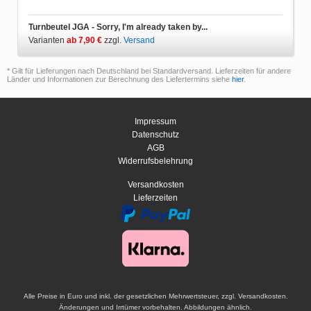
Turnbeutel JGA - Sorry, I'm already taken by...
Varianten
ab 7,90 €
zzgl.
Versand
* Gilt für Lieferungen nach Deutschland bei Standardversand. Lieferzeiten für andere
Länder und Informationen zur Berechnung des Liefertermins siehe
hier
.
Impressum
Datenschutz
AGB
Widerrufsbelehrung
Versandkosten
Lieferzeiten
Alle Preise in Euro und inkl. der gesetzlichen Mehrwertsteuer, zzgl. Versandkosten.
Änderungen und Irrtümer vorbehalten. Abbildungen ähnlich.