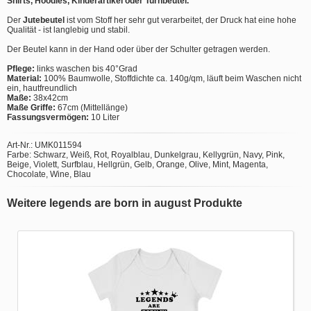
Shirts, Hoodies, Kinderartikel oder Turnbeutel.
Der
Jutebeutel
ist vom Stoff her sehr gut verarbeitet, der Druck hat eine hohe
Qualität - ist langlebig und stabil.
Der Beutel kann in der Hand oder über der Schulter getragen werden.
Pflege:
links waschen bis 40°Grad
Material:
100% Baumwolle, Stoffdichte ca. 140g/qm, läuft beim Waschen nicht
ein, hautfreundlich
Maße:
38x42cm
Maße Griffe:
67cm (Mittellänge)
Fassungsvermögen:
10 Liter
Art-Nr.: UMK011594
Farbe: Schwarz, Weiß, Rot, Royalblau, Dunkelgrau, Kellygrün, Navy, Pink,
Beige, Violett, Surfblau, Hellgrün, Gelb, Orange, Olive, Mint, Magenta,
Chocolate, Wine, Blau
Weitere legends are born in august Produkte