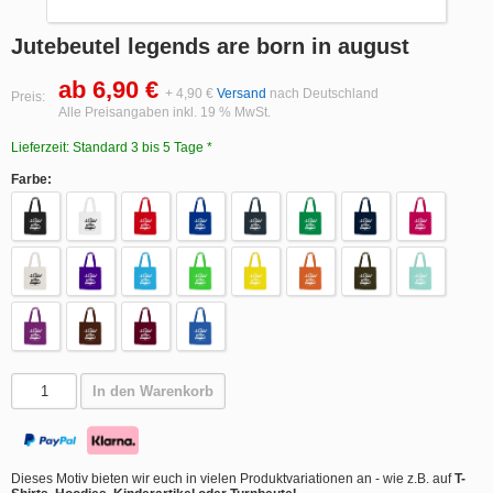
Jutebeutel legends are born in august
ab 6,90 €
+ 4,90 €
Versand
nach Deutschland
Preis:
Alle Preisangaben inkl. 19 % MwSt.
Lieferzeit: Standard 3 bis 5 Tage *
Farbe:
In den Warenkorb
Dieses Motiv bieten wir euch in vielen Produktvariationen an - wie z.B. auf
T-