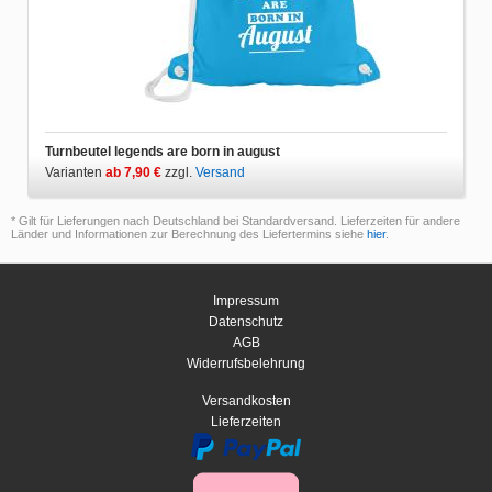
Turnbeutel legends are born in august
Varianten
ab 7,90 €
zzgl.
Versand
* Gilt für Lieferungen nach Deutschland bei Standardversand. Lieferzeiten für andere
Länder und Informationen zur Berechnung des Liefertermins siehe
hier
.
Impressum
Datenschutz
AGB
Widerrufsbelehrung
Versandkosten
Lieferzeiten