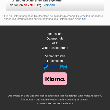
Turnbeutel Oldtimer 80 Jahre gelaufen
Varianten
ab 7,90 €
zzgl.
Versand
* Gilt für Lieferungen nach Deutschland bei Standardversand. Lieferzeiten für andere
Länder und Informationen zur Berechnung des Liefertermins siehe
hier
.
Impressum
Datenschutz
AGB
Widerrufsbelehrung
Versandkosten
Lieferzeiten
Alle Preise in Euro und inkl. der gesetzlichen Mehrwertsteuer, zzgl. Versandkosten.
Änderungen und Irrtümer vorbehalten. Abbildungen ähnlich.
© 2026 UMKLEIDEKABINE.net