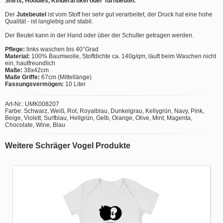
Shirts, Hoodies, Kinderartikel oder Turnbeutel.
Der
Jutebeutel
ist vom Stoff her sehr gut verarbeitet, der Druck hat eine hohe
Qualität - ist langlebig und stabil.
Der Beutel kann in der Hand oder über der Schulter getragen werden.
Pflege:
links waschen bis 40°Grad
Material:
100% Baumwolle, Stoffdichte ca. 140g/qm, läuft beim Waschen nicht
ein, hautfreundlich
Maße:
38x42cm
Maße Griffe:
67cm (Mittellänge)
Fassungsvermögen:
10 Liter
Art-Nr.: UMK008207
Farbe: Schwarz, Weiß, Rot, Royalblau, Dunkelgrau, Kellygrün, Navy, Pink,
Beige, Violett, Surfblau, Hellgrün, Gelb, Orange, Olive, Mint, Magenta,
Chocolate, Wine, Blau
Weitere Schräger Vogel Produkte