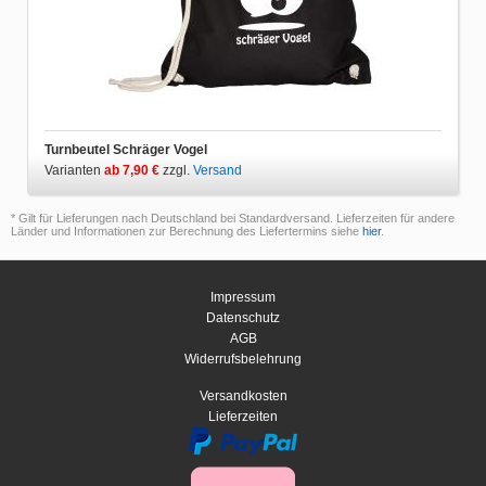
Turnbeutel Schräger Vogel
Varianten
ab 7,90 €
zzgl.
Versand
* Gilt für Lieferungen nach Deutschland bei Standardversand. Lieferzeiten für andere
Länder und Informationen zur Berechnung des Liefertermins siehe
hier
.
Impressum
Datenschutz
AGB
Widerrufsbelehrung
Versandkosten
Lieferzeiten