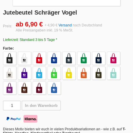
Jutebeutel Schräger Vogel
ab 6,90 €
+ 4,90 €
Versand
nach Deutschland
Preis:
Alle Preisangaben inkl. 19 % MwSt.
Lieferzeit: Standard 3 bis 5 Tage *
Farbe:
In den Warenkorb
Dieses Motiv bieten wir euch in vielen Produktvariationen an - wie z.B. auf
T-