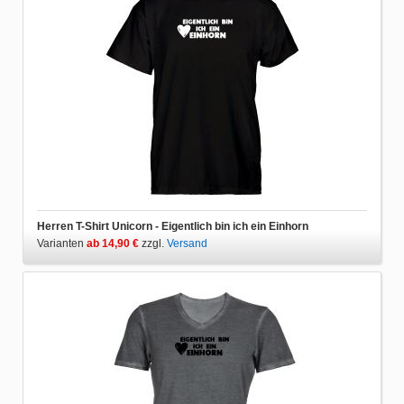
Herren T-Shirt Unicorn - Eigentlich bin ich ein Einhorn
Varianten
ab 14,90 €
zzgl.
Versand