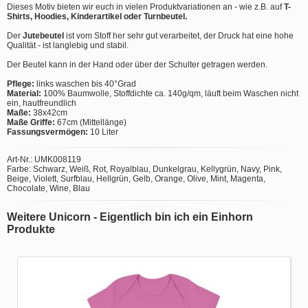
Dieses Motiv bieten wir euch in vielen Produktvariationen an - wie z.B. auf
T-
Shirts, Hoodies, Kinderartikel oder Turnbeutel.
Der
Jutebeutel
ist vom Stoff her sehr gut verarbeitet, der Druck hat eine hohe
Qualität - ist langlebig und stabil.
Der Beutel kann in der Hand oder über der Schulter getragen werden.
Pflege:
links waschen bis 40°Grad
Material:
100% Baumwolle, Stoffdichte ca. 140g/qm, läuft beim Waschen nicht
ein, hautfreundlich
Maße:
38x42cm
Maße Griffe:
67cm (Mittellänge)
Fassungsvermögen:
10 Liter
Art-Nr.: UMK008119
Farbe: Schwarz, Weiß, Rot, Royalblau, Dunkelgrau, Kellygrün, Navy, Pink,
Beige, Violett, Surfblau, Hellgrün, Gelb, Orange, Olive, Mint, Magenta,
Chocolate, Wine, Blau
Weitere Unicorn - Eigentlich bin ich ein Einhorn
Produkte