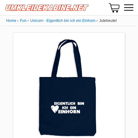
Home
Fun
Unicorn - Eigentlich bin ich ein Einhorn
Jutebeutel