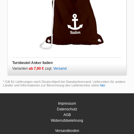
Turnbeutel Anker Italien
Varianten
ab 7,90 €
zzgl.
Versand
* Gilt für Lieferungen nach Deutschland bei Standardversand. Lieferzeiten für andere
Länder und Informationen zur Berechnung des Liefertermins siehe
hier
.
Impressum
Datenschutz
AGB
Widerrufsbelehrung
Versandkosten