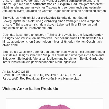
Unsere T-Shirts werden aus hochwertiger
100% Baumwolle
gefertigt und
überzeugen mit einer
Stoffdichte von ca. 145g/qm
. Dadurch garantieren wir
nicht nur ein angenehm weiches Tragegefühl, sondern auch eine optimale
Atmungsaktivität, um auch an warmen Tagen für maximalen Komfort zu sorgen.
Ein weiteres Highlight ist der
großzügige Schnitt
, der genügend
Bewegungsfreiheit bietet und gleichzeitig einen trendigen Look verspricht.
Unsere T-Shirts passen sich dem aktiven Lebensstil Ihrer Kinder an und
begleiten sie bei all ihren Abenteuern.
Doch das Besondere an unseren T-Shirts sind zweifellos die
faszinierenden
Designs
. Von verspielten Tiermotiven über bezaubernde Fantasiewelten bis
hin zu abenteuerlichen Superhelden – hier ist für jeden kleinen Geschmack
etwas dabei.
Egal, ob als Geschenk oder für den eigenen Nachwuchs – mit unseren Kinder
T-Shirts mit Designs schenken Sie pure Freude und unvergessliche Momente.
Entdecken Sie jetzt die Vielfalt an Motiven und bereichern Sie die Garderobe
Ihrer Liebsten um ein ganz besonderes Kleidungsstück!
Art-Nr.: UMK012615
Größe: 86-92, 98-104, 110-116, 122-128, 134-146, 152-164
Farbe: Weiß, Rot, Royalblau, Kellygrün, Navy, Himmelblau
Weitere Anker Italien Produkte