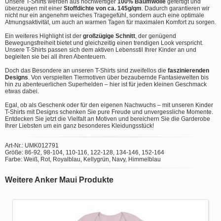
Unsere T-Shirts werden aus hochwertiger
100% Baumwolle
gefertigt und
überzeugen mit einer
Stoffdichte von ca. 145g/qm
. Dadurch garantieren wir
nicht nur ein angenehm weiches Tragegefühl, sondern auch eine optimale
Atmungsaktivität, um auch an warmen Tagen für maximalen Komfort zu sorgen.
Ein weiteres Highlight ist der
großzügige Schnitt
, der genügend
Bewegungsfreiheit bietet und gleichzeitig einen trendigen Look verspricht.
Unsere T-Shirts passen sich dem aktiven Lebensstil Ihrer Kinder an und
begleiten sie bei all ihren Abenteuern.
Doch das Besondere an unseren T-Shirts sind zweifellos die
faszinierenden
Designs
. Von verspielten Tiermotiven über bezaubernde Fantasiewelten bis
hin zu abenteuerlichen Superhelden – hier ist für jeden kleinen Geschmack
etwas dabei.
Egal, ob als Geschenk oder für den eigenen Nachwuchs – mit unseren Kinder
T-Shirts mit Designs schenken Sie pure Freude und unvergessliche Momente.
Entdecken Sie jetzt die Vielfalt an Motiven und bereichern Sie die Garderobe
Ihrer Liebsten um ein ganz besonderes Kleidungsstück!
Art-Nr.: UMK012791
Größe: 86-92, 98-104, 110-116, 122-128, 134-146, 152-164
Farbe: Weiß, Rot, Royalblau, Kellygrün, Navy, Himmelblau
Weitere Anker Maui Produkte