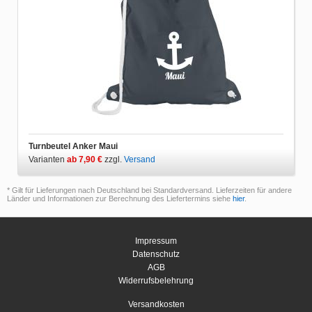
Turnbeutel Anker Maui
Varianten
ab 7,90 €
zzgl.
Versand
* Gilt für Lieferungen nach Deutschland bei Standardversand. Lieferzeiten für andere
Länder und Informationen zur Berechnung des Liefertermins siehe
hier
.
Impressum
Datenschutz
AGB
Widerrufsbelehrung
Versandkosten