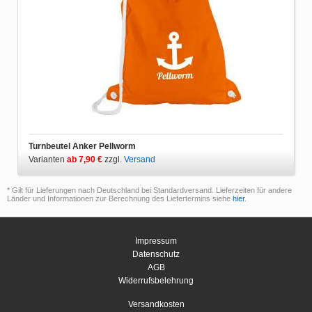
Turnbeutel Anker Pellworm
Varianten
ab 7,90 €
zzgl.
Versand
* Gilt für Lieferungen nach Deutschland bei Standardversand. Lieferzeiten für andere
Länder und Informationen zur Berechnung des Liefertermins siehe
hier
.
Impressum
Datenschutz
AGB
Widerrufsbelehrung
Versandkosten