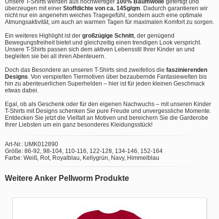
Unsere T-Shirts werden aus hochwertiger
100% Baumwolle
gefertigt und
überzeugen mit einer
Stoffdichte von ca. 145g/qm
. Dadurch garantieren wir
nicht nur ein angenehm weiches Tragegefühl, sondern auch eine optimale
Atmungsaktivität, um auch an warmen Tagen für maximalen Komfort zu sorgen.
Ein weiteres Highlight ist der
großzügige Schnitt
, der genügend
Bewegungsfreiheit bietet und gleichzeitig einen trendigen Look verspricht.
Unsere T-Shirts passen sich dem aktiven Lebensstil Ihrer Kinder an und
begleiten sie bei all ihren Abenteuern.
Doch das Besondere an unseren T-Shirts sind zweifellos die
faszinierenden
Designs
. Von verspielten Tiermotiven über bezaubernde Fantasiewelten bis
hin zu abenteuerlichen Superhelden – hier ist für jeden kleinen Geschmack
etwas dabei.
Egal, ob als Geschenk oder für den eigenen Nachwuchs – mit unseren Kinder
T-Shirts mit Designs schenken Sie pure Freude und unvergessliche Momente.
Entdecken Sie jetzt die Vielfalt an Motiven und bereichern Sie die Garderobe
Ihrer Liebsten um ein ganz besonderes Kleidungsstück!
Art-Nr.: UMK012890
Größe: 86-92, 98-104, 110-116, 122-128, 134-146, 152-164
Farbe: Weiß, Rot, Royalblau, Kellygrün, Navy, Himmelblau
Weitere Anker Pellworm Produkte