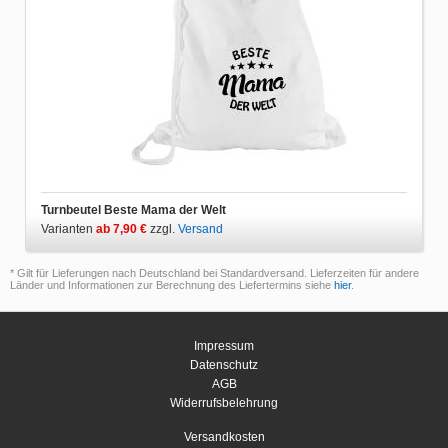
Turnbeutel Beste Mama der Welt
Varianten
ab 7,90 €
zzgl.
Versand
* Gilt für Lieferungen nach Deutschland bei Standardversand. Lieferzeiten für andere
Länder und Informationen zur Berechnung des Liefertermins siehe
hier
.
Impressum
Datenschutz
AGB
Widerrufsbelehrung
Versandkosten