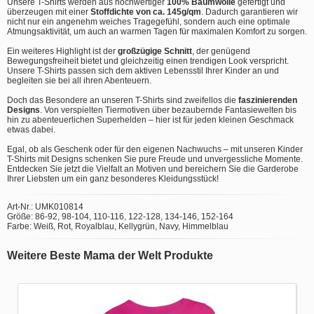
Unsere T-Shirts werden aus hochwertiger
100% Baumwolle
gefertigt und
überzeugen mit einer
Stoffdichte von ca. 145g/qm
. Dadurch garantieren wir
nicht nur ein angenehm weiches Tragegefühl, sondern auch eine optimale
Atmungsaktivität, um auch an warmen Tagen für maximalen Komfort zu sorgen.
Ein weiteres Highlight ist der
großzügige Schnitt
, der genügend
Bewegungsfreiheit bietet und gleichzeitig einen trendigen Look verspricht.
Unsere T-Shirts passen sich dem aktiven Lebensstil Ihrer Kinder an und
begleiten sie bei all ihren Abenteuern.
Doch das Besondere an unseren T-Shirts sind zweifellos die
faszinierenden
Designs
. Von verspielten Tiermotiven über bezaubernde Fantasiewelten bis
hin zu abenteuerlichen Superhelden – hier ist für jeden kleinen Geschmack
etwas dabei.
Egal, ob als Geschenk oder für den eigenen Nachwuchs – mit unseren Kinder
T-Shirts mit Designs schenken Sie pure Freude und unvergessliche Momente.
Entdecken Sie jetzt die Vielfalt an Motiven und bereichern Sie die Garderobe
Ihrer Liebsten um ein ganz besonderes Kleidungsstück!
Art-Nr.: UMK010814
Größe: 86-92, 98-104, 110-116, 122-128, 134-146, 152-164
Farbe: Weiß, Rot, Royalblau, Kellygrün, Navy, Himmelblau
Weitere Beste Mama der Welt Produkte