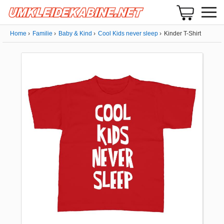
Home
Familie
Baby & Kind
Cool Kids never sleep
Kinder T-Shirt