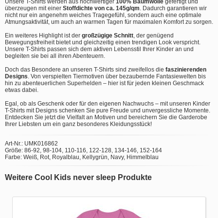
Unsere T-Shirts werden aus hochwertiger
100% Baumwolle
gefertigt und
überzeugen mit einer
Stoffdichte von ca. 145g/qm
. Dadurch garantieren wir
nicht nur ein angenehm weiches Tragegefühl, sondern auch eine optimale
Atmungsaktivität, um auch an warmen Tagen für maximalen Komfort zu sorgen.
Ein weiteres Highlight ist der
großzügige Schnitt
, der genügend
Bewegungsfreiheit bietet und gleichzeitig einen trendigen Look verspricht.
Unsere T-Shirts passen sich dem aktiven Lebensstil Ihrer Kinder an und
begleiten sie bei all ihren Abenteuern.
Doch das Besondere an unseren T-Shirts sind zweifellos die
faszinierenden
Designs
. Von verspielten Tiermotiven über bezaubernde Fantasiewelten bis
hin zu abenteuerlichen Superhelden – hier ist für jeden kleinen Geschmack
etwas dabei.
Egal, ob als Geschenk oder für den eigenen Nachwuchs – mit unseren Kinder
T-Shirts mit Designs schenken Sie pure Freude und unvergessliche Momente.
Entdecken Sie jetzt die Vielfalt an Motiven und bereichern Sie die Garderobe
Ihrer Liebsten um ein ganz besonderes Kleidungsstück!
Art-Nr.: UMK016862
Größe: 86-92, 98-104, 110-116, 122-128, 134-146, 152-164
Farbe: Weiß, Rot, Royalblau, Kellygrün, Navy, Himmelblau
Weitere Cool Kids never sleep Produkte