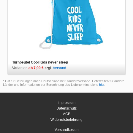
Turnbeutel Cool Kids never sleep
Varianten
ab 7,90 €
zzgl.
Versand
* Gilt für Lieferungen nach Deutschland bei Standardversand. Lieferzeiten für andere
Länder und Informationen zur Berechnung des Liefertermins siehe
hier
.
Impressum
Datenschutz
AGB
Widerrufsbelehrung
Versandkosten