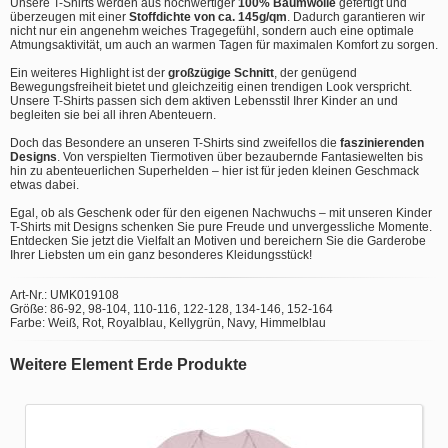
Unsere T-Shirts werden aus hochwertiger
100% Baumwolle
gefertigt und
überzeugen mit einer
Stoffdichte von ca. 145g/qm
. Dadurch garantieren wir
nicht nur ein angenehm weiches Tragegefühl, sondern auch eine optimale
Atmungsaktivität, um auch an warmen Tagen für maximalen Komfort zu sorgen.
Ein weiteres Highlight ist der
großzügige Schnitt
, der genügend
Bewegungsfreiheit bietet und gleichzeitig einen trendigen Look verspricht.
Unsere T-Shirts passen sich dem aktiven Lebensstil Ihrer Kinder an und
begleiten sie bei all ihren Abenteuern.
Doch das Besondere an unseren T-Shirts sind zweifellos die
faszinierenden
Designs
. Von verspielten Tiermotiven über bezaubernde Fantasiewelten bis
hin zu abenteuerlichen Superhelden – hier ist für jeden kleinen Geschmack
etwas dabei.
Egal, ob als Geschenk oder für den eigenen Nachwuchs – mit unseren Kinder
T-Shirts mit Designs schenken Sie pure Freude und unvergessliche Momente.
Entdecken Sie jetzt die Vielfalt an Motiven und bereichern Sie die Garderobe
Ihrer Liebsten um ein ganz besonderes Kleidungsstück!
Art-Nr.: UMK019108
Größe: 86-92, 98-104, 110-116, 122-128, 134-146, 152-164
Farbe: Weiß, Rot, Royalblau, Kellygrün, Navy, Himmelblau
Weitere Element Erde Produkte