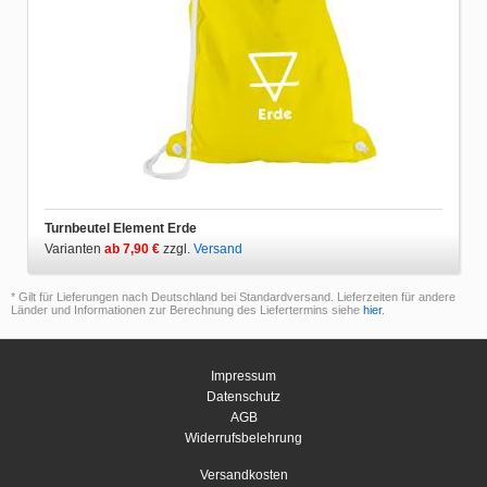
Turnbeutel Element Erde
Varianten
ab 7,90 €
zzgl.
Versand
* Gilt für Lieferungen nach Deutschland bei Standardversand. Lieferzeiten für andere
Länder und Informationen zur Berechnung des Liefertermins siehe
hier
.
Impressum
Datenschutz
AGB
Widerrufsbelehrung
Versandkosten