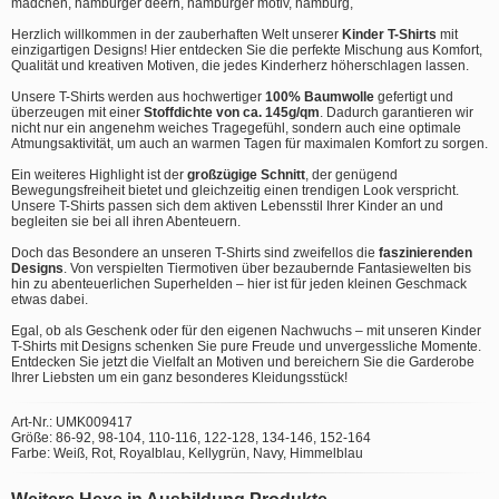
mädchen, hamburger deern, hamburger motiv, hamburg,
Herzlich willkommen in der zauberhaften Welt unserer
Kinder T-Shirts
mit
einzigartigen Designs! Hier entdecken Sie die perfekte Mischung aus Komfort,
Qualität und kreativen Motiven, die jedes Kinderherz höherschlagen lassen.
Unsere T-Shirts werden aus hochwertiger
100% Baumwolle
gefertigt und
überzeugen mit einer
Stoffdichte von ca. 145g/qm
. Dadurch garantieren wir
nicht nur ein angenehm weiches Tragegefühl, sondern auch eine optimale
Atmungsaktivität, um auch an warmen Tagen für maximalen Komfort zu sorgen.
Ein weiteres Highlight ist der
großzügige Schnitt
, der genügend
Bewegungsfreiheit bietet und gleichzeitig einen trendigen Look verspricht.
Unsere T-Shirts passen sich dem aktiven Lebensstil Ihrer Kinder an und
begleiten sie bei all ihren Abenteuern.
Doch das Besondere an unseren T-Shirts sind zweifellos die
faszinierenden
Designs
. Von verspielten Tiermotiven über bezaubernde Fantasiewelten bis
hin zu abenteuerlichen Superhelden – hier ist für jeden kleinen Geschmack
etwas dabei.
Egal, ob als Geschenk oder für den eigenen Nachwuchs – mit unseren Kinder
T-Shirts mit Designs schenken Sie pure Freude und unvergessliche Momente.
Entdecken Sie jetzt die Vielfalt an Motiven und bereichern Sie die Garderobe
Ihrer Liebsten um ein ganz besonderes Kleidungsstück!
Art-Nr.: UMK009417
Größe: 86-92, 98-104, 110-116, 122-128, 134-146, 152-164
Farbe: Weiß, Rot, Royalblau, Kellygrün, Navy, Himmelblau