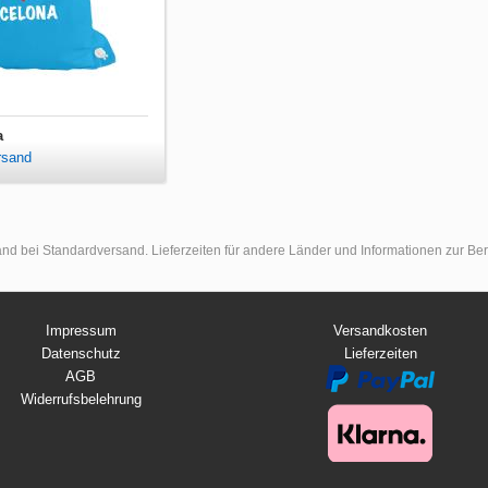
a
rsand
land bei Standardversand. Lieferzeiten für andere Länder und Informationen zur B
Impressum
Versandkosten
Datenschutz
Lieferzeiten
AGB
Widerrufsbelehrung