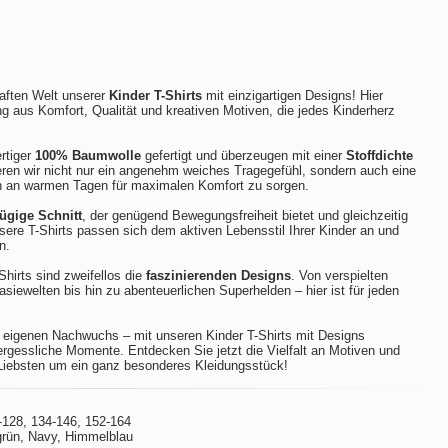
aften Welt unserer
Kinder T-Shirts
mit einzigartigen Designs! Hier
g aus Komfort, Qualität und kreativen Motiven, die jedes Kinderherz
rtiger
100% Baumwolle
gefertigt und überzeugen mit einer
Stoffdichte
eren wir nicht nur ein angenehm weiches Tragegefühl, sondern auch eine
h an warmen Tagen für maximalen Komfort zu sorgen.
ügige Schnitt
, der genügend Bewegungsfreiheit bietet und gleichzeitig
sere T-Shirts passen sich dem aktiven Lebensstil Ihrer Kinder an und
n.
hirts sind zweifellos die
faszinierenden Designs
. Von verspielten
iewelten bis hin zu abenteuerlichen Superhelden – hier ist für jeden
n eigenen Nachwuchs – mit unseren Kinder T-Shirts mit Designs
rgessliche Momente. Entdecken Sie jetzt die Vielfalt an Motiven und
 Liebsten um ein ganz besonderes Kleidungsstück!
-128, 134-146, 152-164
grün, Navy, Himmelblau