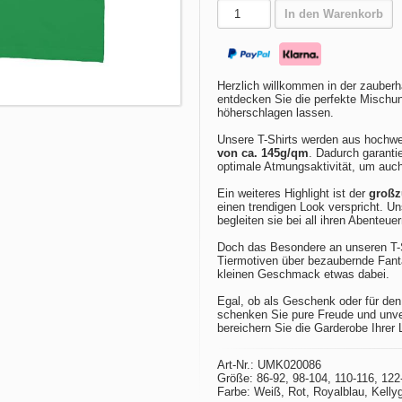
In den Warenkorb
Herzlich willkommen in der zauberh
entdecken Sie die perfekte Mischun
höherschlagen lassen.
Unsere T-Shirts werden aus hochwe
von ca. 145g/qm
. Dadurch garanti
optimale Atmungsaktivität, um auc
Ein weiteres Highlight ist der
großz
einen trendigen Look verspricht. Un
begleiten sie bei all ihren Abenteuer
Doch das Besondere an unseren T-S
Tiermotiven über bezaubernde Fantas
kleinen Geschmack etwas dabei.
Egal, ob als Geschenk oder für de
schenken Sie pure Freude und unve
bereichern Sie die Garderobe Ihrer
Art-Nr.: UMK020086
Größe: 86-92, 98-104, 110-116, 122
Farbe: Weiß, Rot, Royalblau, Kelly