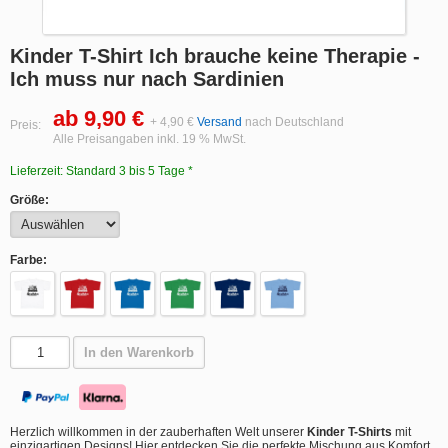
Kinder T-Shirt Ich brauche keine Therapie -
Ich muss nur nach Sardinien
ab 9,90 €
+ 4,90 €
Versand
nach Deutschland
Preis:
Alle Preisangaben inkl. 19 % MwSt.
Lieferzeit: Standard 3 bis 5 Tage *
Größe:
Farbe:
In den Warenkorb
Herzlich willkommen in der zauberhaften Welt unserer
Kinder T-Shirts
mit
einzigartigen Designs! Hier entdecken Sie die perfekte Mischung aus Komfort,