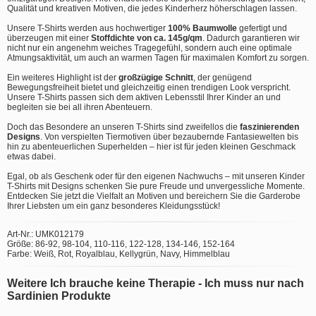
Qualität und kreativen Motiven, die jedes Kinderherz höherschlagen lassen.
Unsere T-Shirts werden aus hochwertiger
100% Baumwolle
gefertigt und
überzeugen mit einer
Stoffdichte von ca. 145g/qm
. Dadurch garantieren wir
nicht nur ein angenehm weiches Tragegefühl, sondern auch eine optimale
Atmungsaktivität, um auch an warmen Tagen für maximalen Komfort zu sorgen.
Ein weiteres Highlight ist der
großzügige Schnitt
, der genügend
Bewegungsfreiheit bietet und gleichzeitig einen trendigen Look verspricht.
Unsere T-Shirts passen sich dem aktiven Lebensstil Ihrer Kinder an und
begleiten sie bei all ihren Abenteuern.
Doch das Besondere an unseren T-Shirts sind zweifellos die
faszinierenden
Designs
. Von verspielten Tiermotiven über bezaubernde Fantasiewelten bis
hin zu abenteuerlichen Superhelden – hier ist für jeden kleinen Geschmack
etwas dabei.
Egal, ob als Geschenk oder für den eigenen Nachwuchs – mit unseren Kinder
T-Shirts mit Designs schenken Sie pure Freude und unvergessliche Momente.
Entdecken Sie jetzt die Vielfalt an Motiven und bereichern Sie die Garderobe
Ihrer Liebsten um ein ganz besonderes Kleidungsstück!
Art-Nr.: UMK012179
Größe: 86-92, 98-104, 110-116, 122-128, 134-146, 152-164
Farbe: Weiß, Rot, Royalblau, Kellygrün, Navy, Himmelblau
Weitere Ich brauche keine Therapie - Ich muss nur nach
Sardinien Produkte