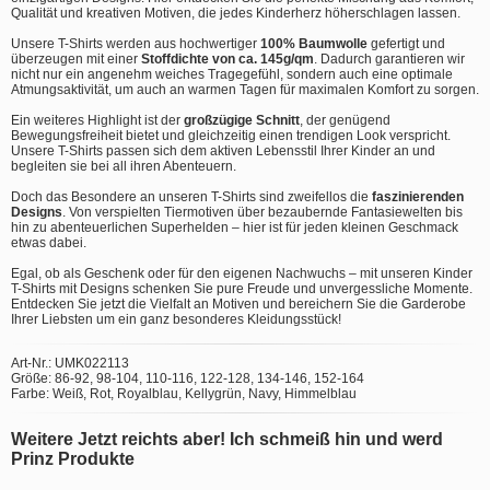
Qualität und kreativen Motiven, die jedes Kinderherz höherschlagen lassen.
Unsere T-Shirts werden aus hochwertiger
100% Baumwolle
gefertigt und
überzeugen mit einer
Stoffdichte von ca. 145g/qm
. Dadurch garantieren wir
nicht nur ein angenehm weiches Tragegefühl, sondern auch eine optimale
Atmungsaktivität, um auch an warmen Tagen für maximalen Komfort zu sorgen.
Ein weiteres Highlight ist der
großzügige Schnitt
, der genügend
Bewegungsfreiheit bietet und gleichzeitig einen trendigen Look verspricht.
Unsere T-Shirts passen sich dem aktiven Lebensstil Ihrer Kinder an und
begleiten sie bei all ihren Abenteuern.
Doch das Besondere an unseren T-Shirts sind zweifellos die
faszinierenden
Designs
. Von verspielten Tiermotiven über bezaubernde Fantasiewelten bis
hin zu abenteuerlichen Superhelden – hier ist für jeden kleinen Geschmack
etwas dabei.
Egal, ob als Geschenk oder für den eigenen Nachwuchs – mit unseren Kinder
T-Shirts mit Designs schenken Sie pure Freude und unvergessliche Momente.
Entdecken Sie jetzt die Vielfalt an Motiven und bereichern Sie die Garderobe
Ihrer Liebsten um ein ganz besonderes Kleidungsstück!
Art-Nr.: UMK022113
Größe: 86-92, 98-104, 110-116, 122-128, 134-146, 152-164
Farbe: Weiß, Rot, Royalblau, Kellygrün, Navy, Himmelblau
Weitere Jetzt reichts aber! Ich schmeiß hin und werd
Prinz Produkte