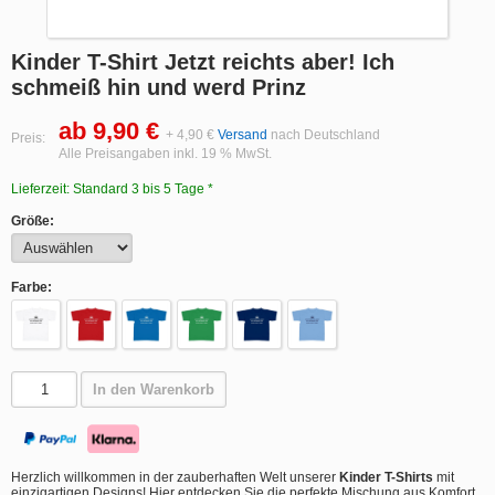
Kinder T-Shirt Jetzt reichts aber! Ich
schmeiß hin und werd Prinz
ab 9,90 €
+ 4,90 €
Versand
nach Deutschland
Preis:
Alle Preisangaben inkl. 19 % MwSt.
Lieferzeit: Standard 3 bis 5 Tage *
Größe:
Farbe:
In den Warenkorb
Herzlich willkommen in der zauberhaften Welt unserer
Kinder T-Shirts
mit
einzigartigen Designs! Hier entdecken Sie die perfekte Mischung aus Komfort,