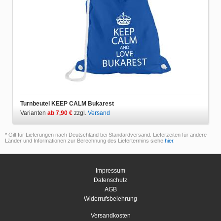
Turnbeutel KEEP CALM Bukarest
Varianten
ab 7,90 €
zzgl.
Versand
* Gilt für Lieferungen nach Deutschland bei Standardversand. Lieferzeiten für andere
Länder und Informationen zur Berechnung des Liefertermins siehe
hier
.
Impressum
Datenschutz
AGB
Widerrufsbelehrung
Versandkosten