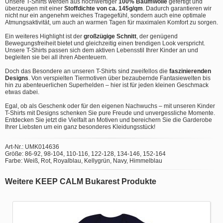
Unsere T-Shirts werden aus hochwertiger
100% Baumwolle
gefertigt und
überzeugen mit einer
Stoffdichte von ca. 145g/qm
. Dadurch garantieren wir
nicht nur ein angenehm weiches Tragegefühl, sondern auch eine optimale
Atmungsaktivität, um auch an warmen Tagen für maximalen Komfort zu sorgen.
Ein weiteres Highlight ist der
großzügige Schnitt
, der genügend
Bewegungsfreiheit bietet und gleichzeitig einen trendigen Look verspricht.
Unsere T-Shirts passen sich dem aktiven Lebensstil Ihrer Kinder an und
begleiten sie bei all ihren Abenteuern.
Doch das Besondere an unseren T-Shirts sind zweifellos die
faszinierenden
Designs
. Von verspielten Tiermotiven über bezaubernde Fantasiewelten bis
hin zu abenteuerlichen Superhelden – hier ist für jeden kleinen Geschmack
etwas dabei.
Egal, ob als Geschenk oder für den eigenen Nachwuchs – mit unseren Kinder
T-Shirts mit Designs schenken Sie pure Freude und unvergessliche Momente.
Entdecken Sie jetzt die Vielfalt an Motiven und bereichern Sie die Garderobe
Ihrer Liebsten um ein ganz besonderes Kleidungsstück!
Art-Nr.: UMK014636
Größe: 86-92, 98-104, 110-116, 122-128, 134-146, 152-164
Farbe: Weiß, Rot, Royalblau, Kellygrün, Navy, Himmelblau
Weitere KEEP CALM Bukarest Produkte