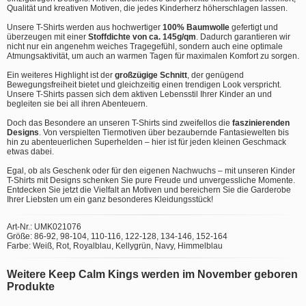
Qualität und kreativen Motiven, die jedes Kinderherz höherschlagen lassen.
Unsere T-Shirts werden aus hochwertiger
100% Baumwolle
gefertigt und
überzeugen mit einer
Stoffdichte von ca. 145g/qm
. Dadurch garantieren wir
nicht nur ein angenehm weiches Tragegefühl, sondern auch eine optimale
Atmungsaktivität, um auch an warmen Tagen für maximalen Komfort zu sorgen.
Ein weiteres Highlight ist der
großzügige Schnitt
, der genügend
Bewegungsfreiheit bietet und gleichzeitig einen trendigen Look verspricht.
Unsere T-Shirts passen sich dem aktiven Lebensstil Ihrer Kinder an und
begleiten sie bei all ihren Abenteuern.
Doch das Besondere an unseren T-Shirts sind zweifellos die
faszinierenden
Designs
. Von verspielten Tiermotiven über bezaubernde Fantasiewelten bis
hin zu abenteuerlichen Superhelden – hier ist für jeden kleinen Geschmack
etwas dabei.
Egal, ob als Geschenk oder für den eigenen Nachwuchs – mit unseren Kinder
T-Shirts mit Designs schenken Sie pure Freude und unvergessliche Momente.
Entdecken Sie jetzt die Vielfalt an Motiven und bereichern Sie die Garderobe
Ihrer Liebsten um ein ganz besonderes Kleidungsstück!
Art-Nr.: UMK021076
Größe: 86-92, 98-104, 110-116, 122-128, 134-146, 152-164
Farbe: Weiß, Rot, Royalblau, Kellygrün, Navy, Himmelblau
Weitere Keep Calm Kings werden im November geboren
Produkte