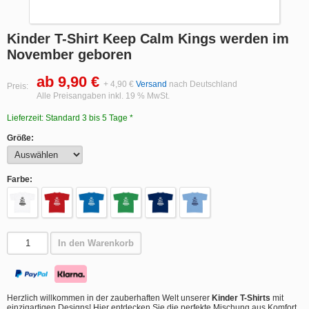
Kinder T-Shirt Keep Calm Kings werden im
November geboren
ab 9,90 €
+ 4,90 €
Versand
nach Deutschland
Preis:
Alle Preisangaben inkl. 19 % MwSt.
Lieferzeit: Standard 3 bis 5 Tage *
Größe:
Farbe:
In den Warenkorb
Herzlich willkommen in der zauberhaften Welt unserer
Kinder T-Shirts
mit
einzigartigen Designs! Hier entdecken Sie die perfekte Mischung aus Komfort,