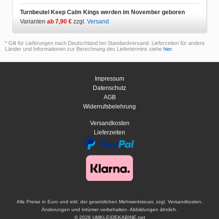
Turnbeutel Keep Calm Kings werden im November geboren
Varianten
ab 7,90 €
zzgl.
Versand
* Gilt für Lieferungen nach Deutschland bei Standardversand. Lieferzeiten für andere
Länder und Informationen zur Berechnung des Liefertermins siehe
hier
.
Impressum
Datenschutz
AGB
Widerrufsbelehrung
Versandkosten
Lieferzeiten
Alle Preise in Euro und inkl. der gesetzlichen Mehrwertsteuer, zzgl. Versandkosten.
Änderungen und Irrtümer vorbehalten. Abbildungen ähnlich.
© 2026 UMKLEIDEKABINE.net