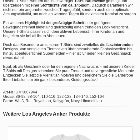
Unsere T-Shirts werden aus hochwertiger
100% Baumwolle
gefertigt und
überzeugen mit einer
Stoffdichte von ca. 145g/qm
. Dadurch garantieren wir
nicht nur ein angenehm weiches Tragegefühl, sondern auch eine optimale
Atmungsaktivität, um auch an warmen Tagen für maximalen Komfort zu sorgen.
Ein weiteres Highlight ist der
großzügige Schnitt
, der genügend
Bewegungsfreiheit bietet und gleichzeitig einen trendigen Look verspricht.
Unsere T-Shirts passen sich dem aktiven Lebensstil Ihrer Kinder an und
begleiten sie bei all ihren Abenteuern.
Doch das Besondere an unseren T-Shirts sind zweifellos die
faszinierenden
Designs
. Von verspielten Tiermotiven über bezaubernde Fantasiewelten bis
hin zu abenteuerlichen Superhelden – hier ist für jeden kleinen Geschmack
etwas dabei.
Egal, ob als Geschenk oder für den eigenen Nachwuchs – mit unseren Kinder
T-Shirts mit Designs schenken Sie pure Freude und unvergessliche Momente.
Entdecken Sie jetzt die Vielfalt an Motiven und bereichern Sie die Garderobe
Ihrer Liebsten um ein ganz besonderes Kleidungsstück!
Art-Nr.: UMK007944
Größe: 86-92, 98-104, 110-116, 122-128, 134-146, 152-164
Farbe: Weiß, Rot, Royalblau, Kellygrün, Navy, Himmelblau
Weitere Los Angeles Anker Produkte