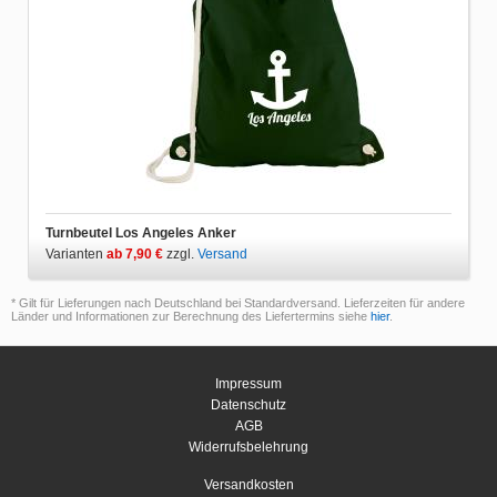
Turnbeutel Los Angeles Anker
Varianten
ab 7,90 €
zzgl.
Versand
* Gilt für Lieferungen nach Deutschland bei Standardversand. Lieferzeiten für andere
Länder und Informationen zur Berechnung des Liefertermins siehe
hier
.
Impressum
Datenschutz
AGB
Widerrufsbelehrung
Versandkosten