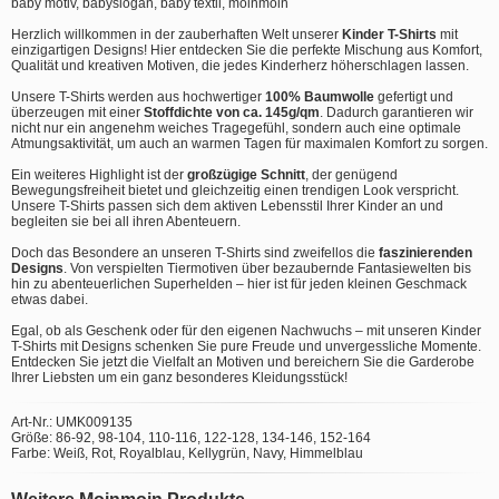
baby motiv, babyslogan, baby textil, moinmoin
Herzlich willkommen in der zauberhaften Welt unserer
Kinder T-Shirts
mit
einzigartigen Designs! Hier entdecken Sie die perfekte Mischung aus Komfort,
Qualität und kreativen Motiven, die jedes Kinderherz höherschlagen lassen.
Unsere T-Shirts werden aus hochwertiger
100% Baumwolle
gefertigt und
überzeugen mit einer
Stoffdichte von ca. 145g/qm
. Dadurch garantieren wir
nicht nur ein angenehm weiches Tragegefühl, sondern auch eine optimale
Atmungsaktivität, um auch an warmen Tagen für maximalen Komfort zu sorgen.
Ein weiteres Highlight ist der
großzügige Schnitt
, der genügend
Bewegungsfreiheit bietet und gleichzeitig einen trendigen Look verspricht.
Unsere T-Shirts passen sich dem aktiven Lebensstil Ihrer Kinder an und
begleiten sie bei all ihren Abenteuern.
Doch das Besondere an unseren T-Shirts sind zweifellos die
faszinierenden
Designs
. Von verspielten Tiermotiven über bezaubernde Fantasiewelten bis
hin zu abenteuerlichen Superhelden – hier ist für jeden kleinen Geschmack
etwas dabei.
Egal, ob als Geschenk oder für den eigenen Nachwuchs – mit unseren Kinder
T-Shirts mit Designs schenken Sie pure Freude und unvergessliche Momente.
Entdecken Sie jetzt die Vielfalt an Motiven und bereichern Sie die Garderobe
Ihrer Liebsten um ein ganz besonderes Kleidungsstück!
Art-Nr.: UMK009135
Größe: 86-92, 98-104, 110-116, 122-128, 134-146, 152-164
Farbe: Weiß, Rot, Royalblau, Kellygrün, Navy, Himmelblau