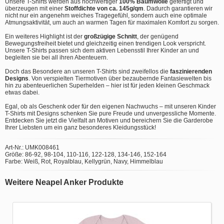
Unsere T-Shirts werden aus hochwertiger
100% Baumwolle
gefertigt und
überzeugen mit einer
Stoffdichte von ca. 145g/qm
. Dadurch garantieren wir
nicht nur ein angenehm weiches Tragegefühl, sondern auch eine optimale
Atmungsaktivität, um auch an warmen Tagen für maximalen Komfort zu sorgen.
Ein weiteres Highlight ist der
großzügige Schnitt
, der genügend
Bewegungsfreiheit bietet und gleichzeitig einen trendigen Look verspricht.
Unsere T-Shirts passen sich dem aktiven Lebensstil Ihrer Kinder an und
begleiten sie bei all ihren Abenteuern.
Doch das Besondere an unseren T-Shirts sind zweifellos die
faszinierenden
Designs
. Von verspielten Tiermotiven über bezaubernde Fantasiewelten bis
hin zu abenteuerlichen Superhelden – hier ist für jeden kleinen Geschmack
etwas dabei.
Egal, ob als Geschenk oder für den eigenen Nachwuchs – mit unseren Kinder
T-Shirts mit Designs schenken Sie pure Freude und unvergessliche Momente.
Entdecken Sie jetzt die Vielfalt an Motiven und bereichern Sie die Garderobe
Ihrer Liebsten um ein ganz besonderes Kleidungsstück!
Art-Nr.: UMK008461
Größe: 86-92, 98-104, 110-116, 122-128, 134-146, 152-164
Farbe: Weiß, Rot, Royalblau, Kellygrün, Navy, Himmelblau
Weitere Neapel Anker Produkte