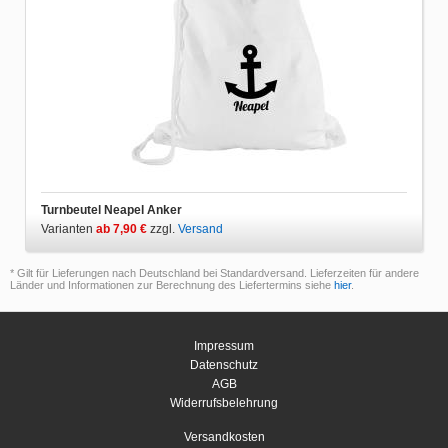
Turnbeutel Neapel Anker
Varianten
ab 7,90 €
zzgl.
Versand
* Gilt für Lieferungen nach Deutschland bei Standardversand. Lieferzeiten für andere
Länder und Informationen zur Berechnung des Liefertermins siehe
hier
.
Impressum
Datenschutz
AGB
Widerrufsbelehrung
Versandkosten