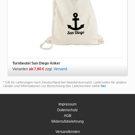
Turnbeutel San Diego Anker
Varianten
ab 7,90 €
zzgl.
Versand
* Gilt für Lieferungen nach Deutschland bei Standardversand. Lieferzeiten für andere
Länder und Informationen zur Berechnung des Liefertermins siehe
hier
.
Impressum
Datenschutz
AGB
Widerrufsbelehrung
Versandkosten