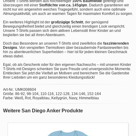
Unsere T-Shirts werden aus hochwertiger
100% Baumwolle
gefertigt und
überzeugen mit einer
Stoffdichte von ca. 145g/qm
. Dadurch garantieren wir
nicht nur ein angenehm weiches Tragegefühl, sondern auch eine optimale
Atmungsaktivität, um auch an warmen Tagen für maximalen Komfort zu sorgen.
Ein weiteres Highlight ist der
großzügige Schnitt
, der genügend
Bewegungsfreiheit bietet und gleichzeitig einen trendigen Look verspricht.
Unsere T-Shirts passen sich dem aktiven Lebensstil Ihrer Kinder an und
begleiten sie bei all ihren Abenteuern.
Doch das Besondere an unseren T-Shirts sind zweifellos die
faszinierenden
Designs
. Von verspielten Tiermotiven über bezaubernde Fantasiewelten bis
hin zu abenteuerlichen Superhelden – hier ist für jeden kleinen Geschmack
etwas dabei.
Egal, ob als Geschenk oder für den eigenen Nachwuchs – mit unseren Kinder
T-Shirts mit Designs schenken Sie pure Freude und unvergessliche Momente.
Entdecken Sie jetzt die Vielfalt an Motiven und bereichern Sie die Garderobe
Ihrer Liebsten um ein ganz besonderes Kleidungsstück!
Art-Nr.: UMK008604
Größe: 86-92, 98-104, 110-116, 122-128, 134-146, 152-164
Farbe: Weiß, Rot, Royalblau, Kellygrün, Navy, Himmelblau
Weitere San Diego Anker Produkte