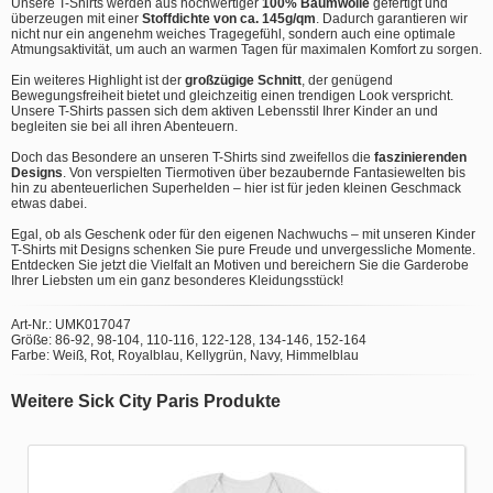
Unsere T-Shirts werden aus hochwertiger
100% Baumwolle
gefertigt und
überzeugen mit einer
Stoffdichte von ca. 145g/qm
. Dadurch garantieren wir
nicht nur ein angenehm weiches Tragegefühl, sondern auch eine optimale
Atmungsaktivität, um auch an warmen Tagen für maximalen Komfort zu sorgen.
Ein weiteres Highlight ist der
großzügige Schnitt
, der genügend
Bewegungsfreiheit bietet und gleichzeitig einen trendigen Look verspricht.
Unsere T-Shirts passen sich dem aktiven Lebensstil Ihrer Kinder an und
begleiten sie bei all ihren Abenteuern.
Doch das Besondere an unseren T-Shirts sind zweifellos die
faszinierenden
Designs
. Von verspielten Tiermotiven über bezaubernde Fantasiewelten bis
hin zu abenteuerlichen Superhelden – hier ist für jeden kleinen Geschmack
etwas dabei.
Egal, ob als Geschenk oder für den eigenen Nachwuchs – mit unseren Kinder
T-Shirts mit Designs schenken Sie pure Freude und unvergessliche Momente.
Entdecken Sie jetzt die Vielfalt an Motiven und bereichern Sie die Garderobe
Ihrer Liebsten um ein ganz besonderes Kleidungsstück!
Art-Nr.: UMK017047
Größe: 86-92, 98-104, 110-116, 122-128, 134-146, 152-164
Farbe: Weiß, Rot, Royalblau, Kellygrün, Navy, Himmelblau
Weitere Sick City Paris Produkte