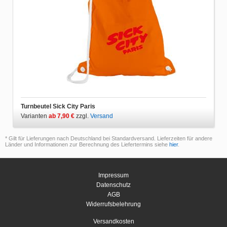
Turnbeutel Sick City Paris
Varianten
ab 7,90 €
zzgl.
Versand
* Gilt für Lieferungen nach Deutschland bei Standardversand. Lieferzeiten für andere
Länder und Informationen zur Berechnung des Liefertermins siehe
hier
.
Impressum
Datenschutz
AGB
Widerrufsbelehrung
Versandkosten