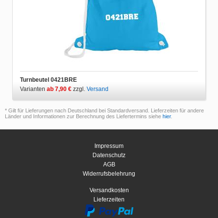
Turnbeutel 0421BRE
Varianten
ab 7,90 €
zzgl.
Versand
* Gilt für Lieferungen nach Deutschland bei Standardversand. Lieferzeiten für andere
Länder und Informationen zur Berechnung des Liefertermins siehe
hier
.
Impressum
Datenschutz
AGB
Widerrufsbelehrung
Versandkosten
Lieferzeiten