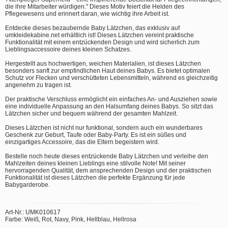
die ihre Mitarbeiter würdigen." Dieses Motiv feiert die Helden des
Pflegewesens und erinnert daran, wie wichtig ihre Arbeit ist.
Entdecke dieses bezaubernde Baby Lätzchen, das exklusiv auf
umkleidekabine.net erhältlich ist! Dieses Lätzchen vereint praktische
Funktionalität mit einem entzückenden Design und wird sicherlich zum
Lieblingsaccessoire deines kleinen Schatzes.
Hergestellt aus hochwertigen, weichen Materialien, ist dieses Lätzchen
besonders sanft zur empfindlichen Haut deines Babys. Es bietet optimalen
Schutz vor Flecken und verschütteten Lebensmitteln, während es gleichzeitig
angenehm zu tragen ist.
Der praktische Verschluss ermöglicht ein einfaches An- und Ausziehen sowie
eine individuelle Anpassung an den Halsumfang deines Babys. So sitzt das
Lätzchen sicher und bequem während der gesamten Mahlzeit.
Dieses Lätzchen ist nicht nur funktional, sondern auch ein wunderbares
Geschenk zur Geburt, Taufe oder Baby-Party. Es ist ein süßes und
einzigartiges Accessoire, das die Eltern begeistern wird.
Bestelle noch heute dieses entzückende Baby Lätzchen und verleihe den
Mahlzeiten deines kleinen Lieblings eine stilvolle Note! Mit seiner
hervorragenden Qualität, dem ansprechenden Design und der praktischen
Funktionalität ist dieses Lätzchen die perfekte Ergänzung für jede
Babygarderobe.
Art-Nr.: UMK010617
Farbe: Weiß, Rot, Navy, Pink, Hellblau, Hellrosa