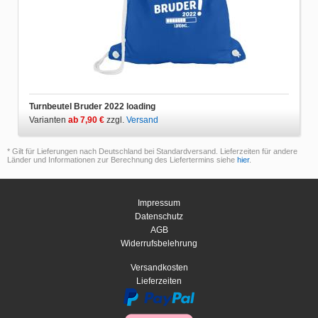
Turnbeutel Bruder 2022 loading
Varianten
ab 7,90 €
zzgl.
Versand
* Gilt für Lieferungen nach Deutschland bei Standardversand. Lieferzeiten für andere
Länder und Informationen zur Berechnung des Liefertermins siehe
hier
.
Impressum
Datenschutz
AGB
Widerrufsbelehrung
Versandkosten
Lieferzeiten