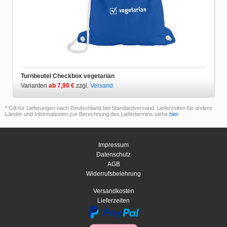
Turnbeutel Checkbox vegetarian
Varianten
ab 7,90 €
zzgl.
Versand
* Gilt für Lieferungen nach Deutschland bei Standardversand. Lieferzeiten für andere
Länder und Informationen zur Berechnung des Liefertermins siehe
hier
.
Impressum
Datenschutz
AGB
Widerrufsbelehrung
Versandkosten
Lieferzeiten