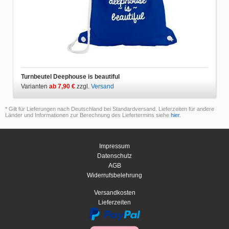
Turnbeutel Deephouse is beautiful
Varianten
ab 7,90 €
zzgl.
Versand
* Gilt für Lieferungen nach Deutschland bei Standardversand. Lieferzeiten für andere
Länder und Informationen zur Berechnung des Liefertermins siehe
hier
.
Impressum
Datenschutz
AGB
Widerrufsbelehrung
Versandkosten
Lieferzeiten